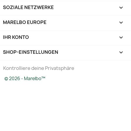
SOZIALE NETZWERKE

MARELBO EUROPE

IHR KONTO

SHOP-EINSTELLUNGEN
keyboard_arrow_down
Kontrolliere deine Privatsphäre
© 2026 - Marelbo™