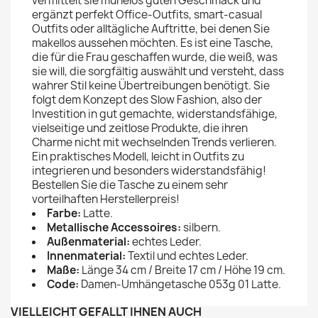
vermittelt sie mühelos guten Geschmack und
ergänzt perfekt Office-Outfits, smart-casual
Outfits oder alltägliche Auftritte, bei denen Sie
makellos aussehen möchten. Es ist eine Tasche,
die für die Frau geschaffen wurde, die weiß, was
sie will, die sorgfältig auswählt und versteht, dass
wahrer Stil keine Übertreibungen benötigt. Sie
folgt dem Konzept des Slow Fashion, also der
Investition in gut gemachte, widerstandsfähige,
vielseitige und zeitlose Produkte, die ihren
Charme nicht mit wechselnden Trends verlieren.
Ein praktisches Modell, leicht in Outfits zu
integrieren und besonders widerstandsfähig!
Bestellen Sie die Tasche zu einem sehr
vorteilhaften Herstellerpreis!
Farbe:
Latte.
Metallische Accessoires:
silbern.
Außenmaterial:
echtes Leder.
Innenmaterial:
Textil und echtes Leder.
Maße:
Länge 34 cm / Breite 17 cm / Höhe 19 cm.
Code:
Damen-Umhängetasche 053g 01 Latte.
VIELLEICHT GEFÄLLT IHNEN AUCH