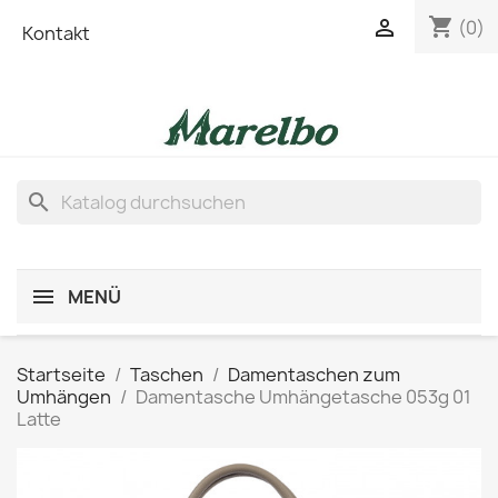
shopping_cart

(0)
Kontakt
search
MENÜ
Startseite
Taschen
Damentaschen zum
Umhängen
Damentasche Umhängetasche 053g 01
Latte