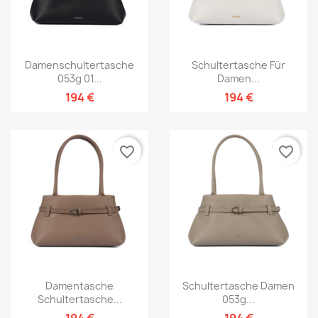
Damenschultertasche
Schultertasche Für
053g 01...
Damen...
194 €
194 €
favorite_border
favorite_border
Damentasche
Schultertasche Damen
Schultertasche...
053g...
194 €
194 €