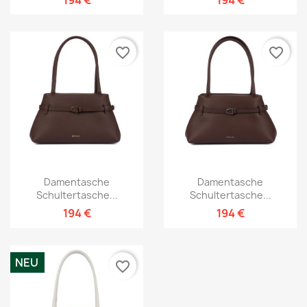
favorite_border
favorite_border
Damentasche
Damentasche
Schultertasche...
Schultertasche...
194 €
194 €
NEU
favorite_border