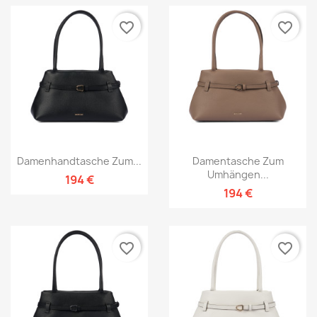
favorite_border
favorite_border
Damenhandtasche Zum...
Damentasche Zum
Umhängen...
194 €
194 €
favorite_border
favorite_border