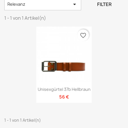

FILTER
Relevanz
1 - 1 von 1 Artikel(n)
favorite_border
Unisexgürtel 37b Hellbraun
56 €
1 - 1 von 1 Artikel(n)