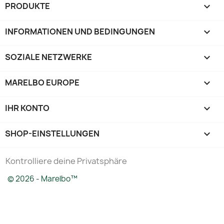
PRODUKTE

INFORMATIONEN UND BEDINGUNGEN

SOZIALE NETZWERKE

MARELBO EUROPE

IHR KONTO

SHOP-EINSTELLUNGEN
keyboard_arrow_down
Kontrolliere deine Privatsphäre
© 2026 - Marelbo™