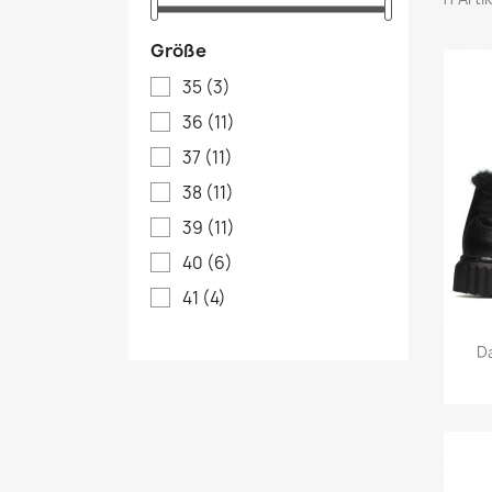
Größe
35
(3)
36
(11)
37
(11)
38
(11)
39
(11)
40
(6)
41
(4)
D