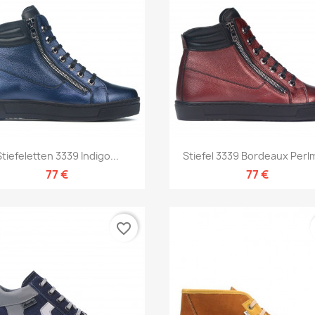
Vorschau
Vorschau


Stiefeletten 3339 Indigo...
Stiefel 3339 Bordeaux Perl
77 €
77 €
favorite_border