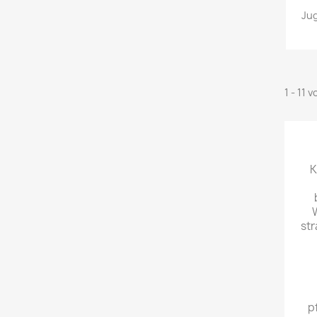
Jug
1 - 11 
K
W
str
p