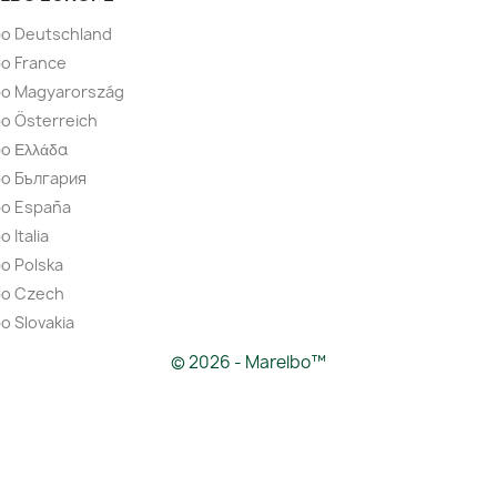
bo Deutschland
o France
bo Magyarország
o Österreich
o Ελλάδα
bo България
bo España
 Italia
o Polska
bo Czech
o Slovakia
© 2026 - Marelbo™