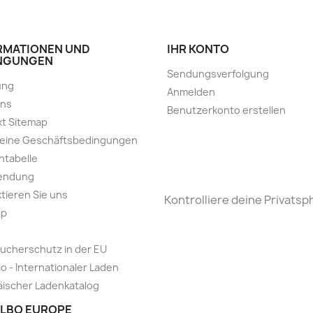
RMATIONEN UND
IHR KONTO
NGUNGEN
Sendungsverfolgung
ung
Anmelden
uns
Benutzerkonto erstellen
t Sitemap
meine Geschäftsbedingungen
ntabelle
endung
tieren Sie uns
Kontrolliere deine Privatsp
ap
ucherschutz in der EU
o - Internationaler Laden
ischer Ladenkatalog
LBO EUROPE