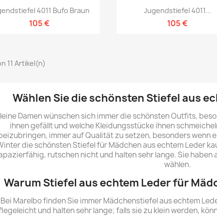
Vorschau
Vorschau


endstiefel 4011 Bufo Braun
Jugendstiefel 4011...
105 €
105 €
von 11 Artikel(n)
Wählen Sie die schönsten Stiefel aus 
leine Damen wünschen sich immer die schönsten Outfits, beson
ihnen gefällt und welche Kleidungsstücke ihnen schmeiche
beizubringen, immer auf Qualität zu setzen, besonders wenn e
inter die schönsten Stiefel für Mädchen aus echtem Leder ka
apazierfähig, rutschen nicht und halten sehr lange. Sie haben
wählen.
Warum Stiefel aus echtem Leder für Mäd
Bei Marelbo finden Sie immer Mädchenstiefel aus echtem Leder,
flegeleicht und halten sehr lange; falls sie zu klein werden, k