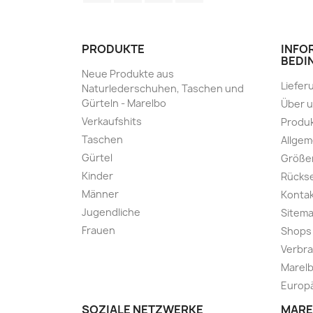
PRODUKTE
INFO
BEDI
Neue Produkte aus
Liefer
Naturlederschuhen, Taschen und
Gürteln - Marelbo
Über 
Verkaufshits
Produk
Taschen
Allge
Gürtel
Größe
Kinder
Rücks
Männer
Kontak
Jugendliche
Sitem
Frauen
Shops
Verbra
Marelb
Europä
SOZIALE NETZWERKE
MARE