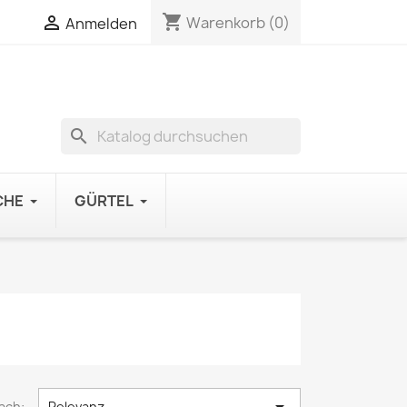
shopping_cart

Warenkorb
(0)
Anmelden
search
CHE
GÜRTEL
ach:
Relevanz