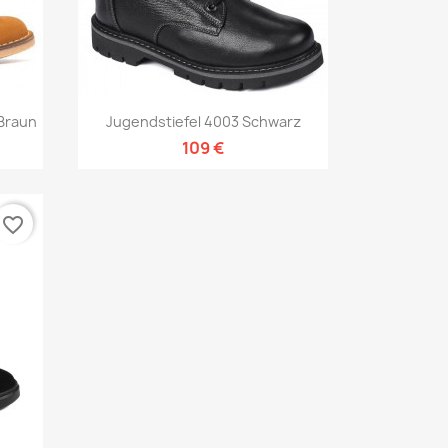
Vorschau

Braun
Jugendstiefel 4003 Schwarz
109 €
favorite_border