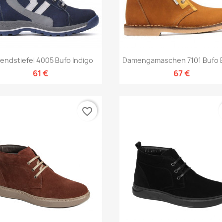
Vorschau
Vorschau


endstiefel 4005 Bufo Indigo
Damengamaschen 7101 Bufo 
61 €
67 €
favorite_border