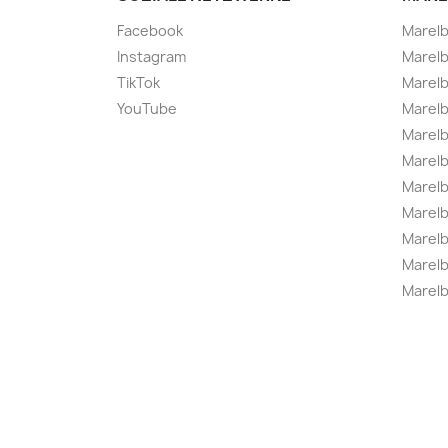
Facebook
Marel
Instagram
Marelb
TikTok
Marel
YouTube
Marelb
Marelb
Marel
Marel
Marelbo
Marelb
Marel
Marelb