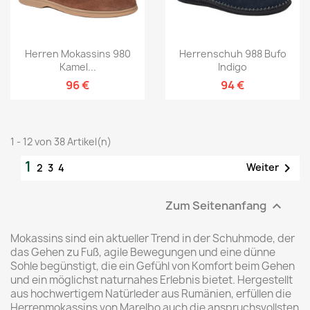
Herren Mokassins 980
Herrenschuh 988 Bufo
Kamel...
Indigo
96 €
94 €
1 - 12 von 38 Artikel(n)
1

Weiter
2
3
4
Zum Seitenanfang

Mokassins sind ein aktueller Trend in der Schuhmode, der
das Gehen zu Fuß, agile Bewegungen und eine dünne
Sohle begünstigt, die ein Gefühl von Komfort beim Gehen
und ein möglichst naturnahes Erlebnis bietet. Hergestellt
aus hochwertigem Natürleder aus Rumänien, erfüllen die
Herrenmokassins von Marelbo auch die anspruchsvollsten