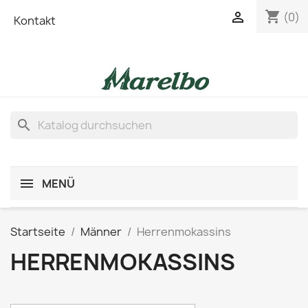
shopping_cart

(0)
Kontakt
search
MENÜ
Startseite
Männer
Herrenmokassins
HERRENMOKASSINS