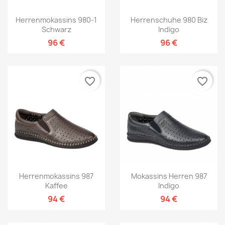
Herrenmokassins 980-1
Herrenschuhe 980 Biz
Schwarz
Indigo
96 €
96 €
favorite_border
favorite_border
Herrenmokassins 987
Mokassins Herren 987
Kaffee
Indigo
94 €
94 €