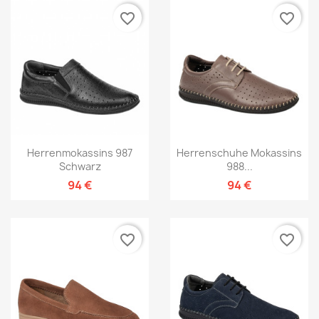
favorite_border
favorite_border
Herrenmokassins 987
Herrenschuhe Mokassins
Schwarz
988...
94 €
94 €
favorite_border
favorite_border