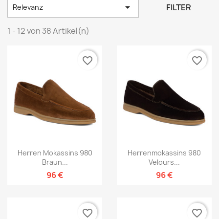

FILTER
Relevanz
1 - 12 von 38 Artikel(n)
favorite_border
favorite_border
Herren Mokassins 980
Herrenmokassins 980
Braun...
Velours...
96 €
96 €
favorite_border
favorite_border