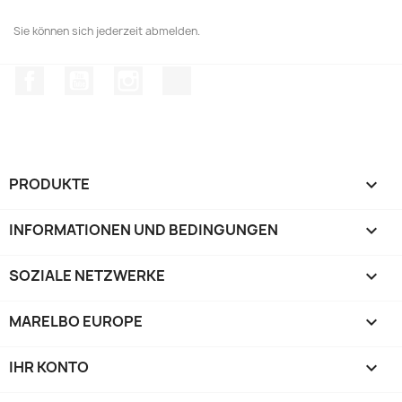
Sie können sich jederzeit abmelden.
Facebook
YouTube
Instagram
TikTok
PRODUKTE

INFORMATIONEN UND BEDINGUNGEN

SOZIALE NETZWERKE

MARELBO EUROPE

IHR KONTO
