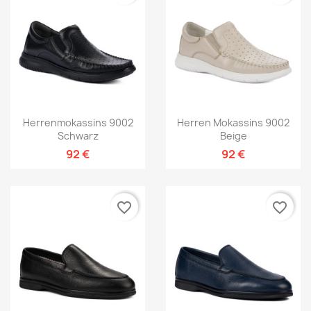
Herrenmokassins 9002
Herren Mokassins 9002
Schwarz
Beige
92 €
92 €
favorite_border
favorite_border