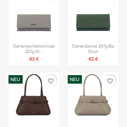
Damenportemonnaie
Damenbörse 207g Biz
207g 01...
Grün
82 €
82 €
NEU
NEU
favorite_border
favorite_border