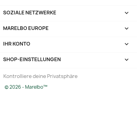
SOZIALE NETZWERKE

MARELBO EUROPE

IHR KONTO

SHOP-EINSTELLUNGEN
keyboard_arrow_down
Kontrolliere deine Privatsphäre
© 2026 - Marelbo™