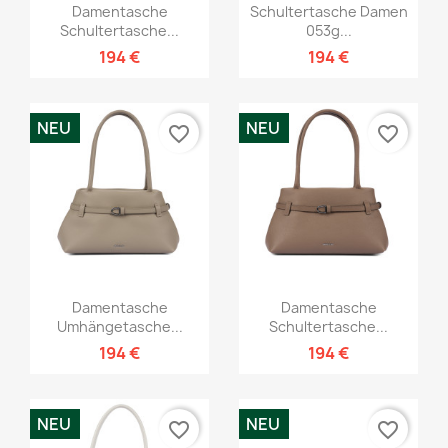
Damentasche
Schultertasche Damen
Schultertasche...
053g...
194 €
194 €
NEU
NEU
favorite_border
favorite_border
Damentasche
Damentasche
Umhängetasche...
Schultertasche...
194 €
194 €
NEU
NEU
favorite_border
favorite_border