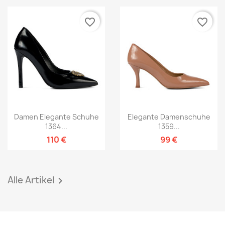
favorite_border
favorite_border
Damen Elegante Schuhe
Elegante Damenschuhe
1364...
1359...
110 €
99 €
Alle Artikel
