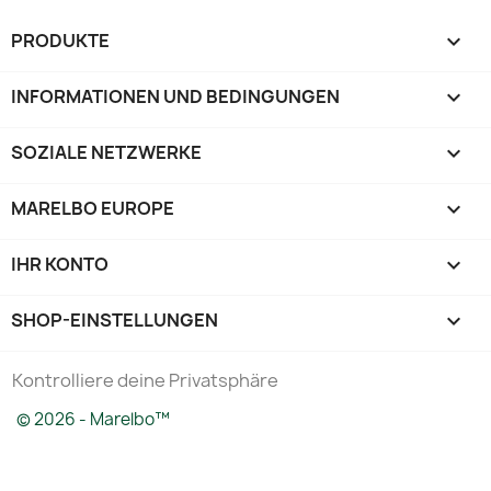
PRODUKTE

INFORMATIONEN UND BEDINGUNGEN

SOZIALE NETZWERKE

MARELBO EUROPE

IHR KONTO

SHOP-EINSTELLUNGEN
keyboard_arrow_down
Kontrolliere deine Privatsphäre
© 2026 - Marelbo™