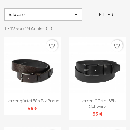

FILTER
Relevanz
1 - 12 von 19 Artikel(n)
favorite_border
favorite_border
Herrengürtel 58b Biz Braun
Herren Gürtel 65b
Schwarz
56 €
55 €