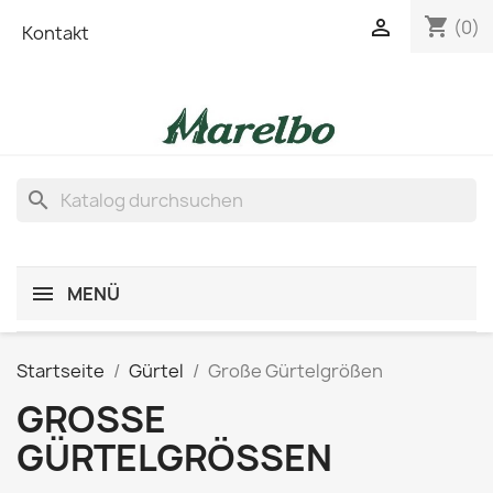
shopping_cart

(0)
Kontakt
search
MENÜ
Startseite
Gürtel
Große Gürtelgrößen
GROSSE G
ÜRTELGRÖSSEN