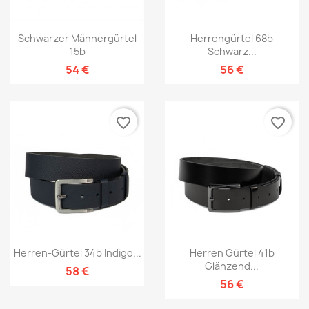
Schwarzer Männergürtel
Herrengürtel 68b
15b
Schwarz...
54 €
56 €
favorite_border
favorite_border
Herren-Gürtel 34b Indigo...
Herren Gürtel 41b
Glänzend...
58 €
56 €