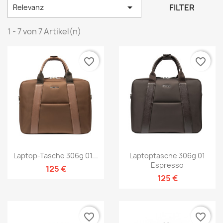

FILTER
Relevanz
1 - 7 von 7 Artikel(n)
favorite_border
favorite_border
Laptop-Tasche 306g 01...
Laptoptasche 306g 01
Espresso
125 €
125 €
favorite_border
favorite_border