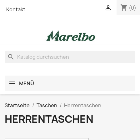
shopping_cart

(0)
Kontakt
search
MENÜ
Startseite
Taschen
Herrentaschen
HERRENTASCHEN