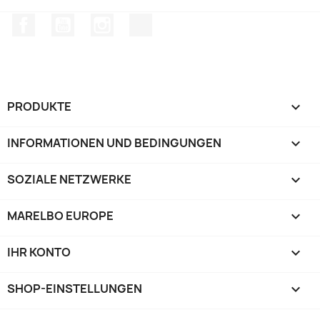
Facebook
YouTube
Instagram
TikTok
PRODUKTE

INFORMATIONEN UND BEDINGUNGEN

SOZIALE NETZWERKE

MARELBO EUROPE

IHR KONTO

SHOP-EINSTELLUNGEN
keyboard_arrow_down