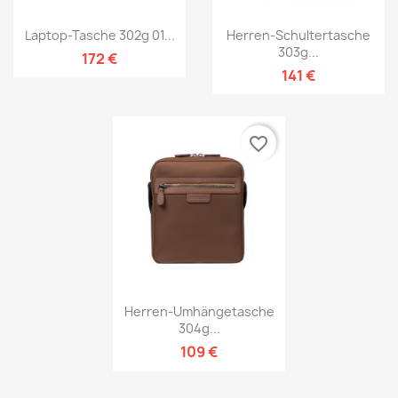
Laptop-Tasche 302g 01...
Herren-Schultertasche
303g...
172 €
141 €
favorite_border
Herren-Umhängetasche
304g...
109 €