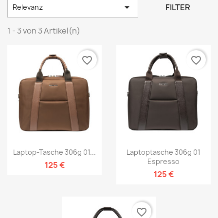

FILTER
Relevanz
1 - 3 von 3 Artikel(n)
favorite_border
favorite_border
Laptop-Tasche 306g 01...
Laptoptasche 306g 01
Espresso
125 €
125 €
favorite_border