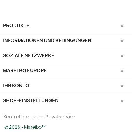
PRODUKTE

INFORMATIONEN UND BEDINGUNGEN

SOZIALE NETZWERKE

MARELBO EUROPE

IHR KONTO

SHOP-EINSTELLUNGEN
keyboard_arrow_down
Kontrolliere deine Privatsphäre
© 2026 - Marelbo™