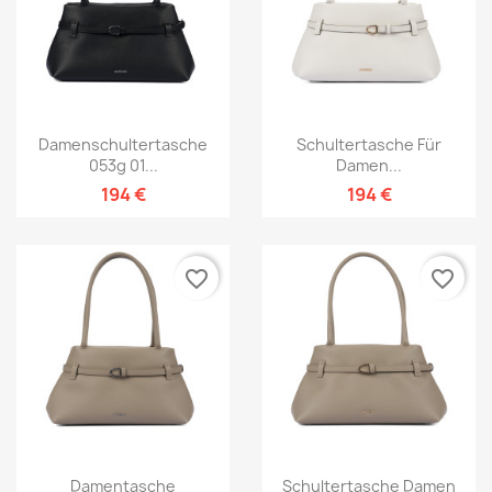
Damenschultertasche
Schultertasche Für
053g 01...
Damen...
194 €
194 €
favorite_border
favorite_border
Damentasche
Schultertasche Damen