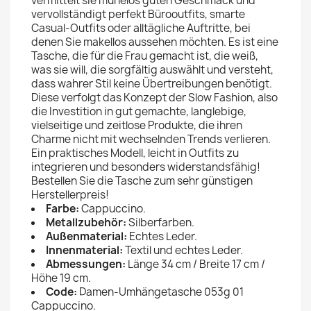
vermittelt sie mühelos guten Geschmack und
vervollständigt perfekt Bürooutfits, smarte
Casual-Outfits oder alltägliche Auftritte, bei
denen Sie makellos aussehen möchten. Es ist eine
Tasche, die für die Frau gemacht ist, die weiß,
was sie will, die sorgfältig auswählt und versteht,
dass wahrer Stil keine Übertreibungen benötigt.
Diese verfolgt das Konzept der Slow Fashion, also
die Investition in gut gemachte, langlebige,
vielseitige und zeitlose Produkte, die ihren
Charme nicht mit wechselnden Trends verlieren.
Ein praktisches Modell, leicht in Outfits zu
integrieren und besonders widerstandsfähig!
Bestellen Sie die Tasche zum sehr günstigen
Herstellerpreis!
Farbe:
Cappuccino.
Metallzubehör:
Silberfarben.
Außenmaterial:
Echtes Leder.
Innenmaterial:
Textil und echtes Leder.
Abmessungen:
Länge 34 cm / Breite 17 cm /
Höhe 19 cm.
Code:
Damen-Umhängetasche 053g 01
Cappuccino.