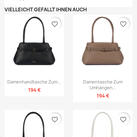
VIELLEICHT GEFÄLLT IHNEN AUCH
favorite_border
favorite_border
Damenhandtasche Zum...
Damentasche Zum
Umhängen...
194 €
194 €
favorite_border
favorite_border