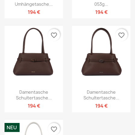
Umhängetasche...
053g...
194 €
194 €
favorite_border
favorite_border
Damentasche
Damentasche
Schultertasche...
Schultertasche...
194 €
194 €
NEU
favorite_border