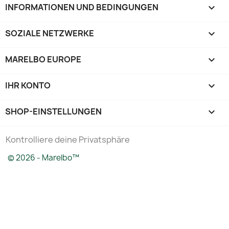
INFORMATIONEN UND BEDINGUNGEN

SOZIALE NETZWERKE

MARELBO EUROPE

IHR KONTO

SHOP-EINSTELLUNGEN
keyboard_arrow_down
Kontrolliere deine Privatsphäre
© 2026 - Marelbo™