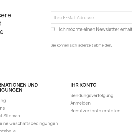
sere
d
Ich möchte einen Newsletter erhal
e
Sie können sich jederzeit abmelden.
RMATIONEN UND
IHR KONTO
NGUNGEN
Sendungsverfolgung
ung
Anmelden
uns
Benutzerkonto erstellen
t Sitemap
meine Geschäftsbedingungen
ntabelle