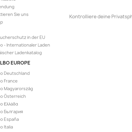
endung
tieren Sie uns
Kontrolliere deine Privatsp
ap
ucherschutz in der EU
o - Internationaler Laden
ischer Ladenkatalog
LBO EUROPE
bo Deutschland
o France
bo Magyarország
o Österreich
o Ελλάδα
bo България
bo España
 Italia