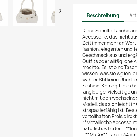

Beschreibung
Art
Diese Schultertasche aus
Accessoire, das nicht a
Zeit immer mehr an Wert 
fashion, eleganten und f
Geschmack aus und ergän
Outfits oder alltägliche 
möchte. Es ist eine Tasch
wissen, was sie wollen, d
wahrer Stil keine Übertr
Fashion-Konzept, das be
langlebige, vielseitige u
nicht mit den wechselnde
Modell, das sich leicht i
strapazierfähig ist! Best
vorteilhaften Preis direkt
**Metallische Accessoire
natürliches Leder. - **In
- **Maße:** Länge 34 cm /