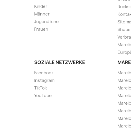
Kinder
Rücks
Männer
Kontak
Jugendliche
Sitem
Frauen
Shops
Verbra
Marelb
Europä
SOZIALE NETZWERKE
MARE
Facebook
Marel
Instagram
Marelb
TikTok
Marel
YouTube
Marelb
Marelb
Marel
Marel
Marelbo