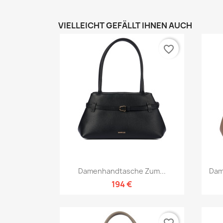
VIELLEICHT GEFÄLLT IHNEN AUCH
favorite_border
Vorschau

Damenhandtasche Zum...
Dam
194 €
favorite_border