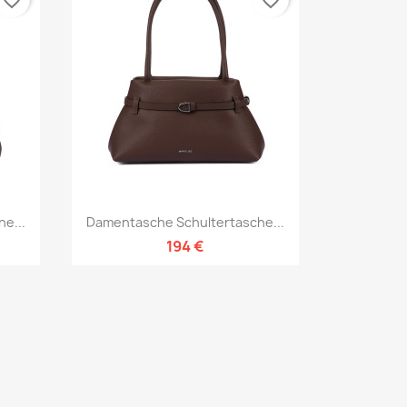
Vorschau

e...
Damentasche Schultertasche...
194 €