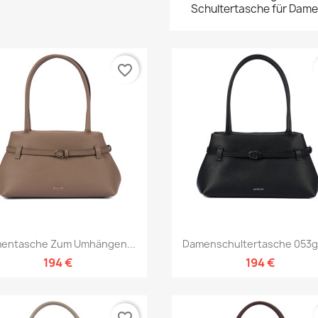
Schultertasche für Dam
favorite_border
Vorschau
Vorschau


entasche Zum Umhängen...
Damenschultertasche 053g 0
194 €
194 €
favorite_border