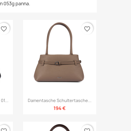
en 053g panna.
favorite_border
favorite_border
Vorschau

1...
Damentasche Schultertasche...
194 €
favorite_border
favorite_border