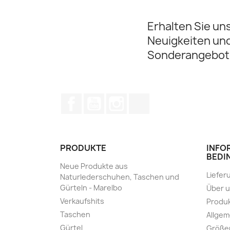
Erhalten Sie un
Neuigkeiten un
Sonderangebot
Facebook
YouTube
Instagram
TikTok
PRODUKTE
INFO
BEDI
Neue Produkte aus
Liefer
Naturlederschuhen, Taschen und
Gürteln - Marelbo
Über 
Verkaufshits
Produk
Taschen
Allge
Gürtel
Größe