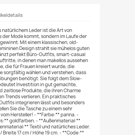
ikeldetails
 natürlichem Leder ist die Art von
us der Mode kommt, sondern im Laufe der
gewinnt. Mit einem klassischen, old-
emininen Design strahlt sie mühelos guten
zt perfekt Büro-Outfits, smart-casual
Auftritte, in denen man makellos aussehen
e, die für Frauen kreiert wurde, die
ie sorgfältig wählen und verstehen, dass
eibungen benötigt. Sie folgt dem Slow-
deutet Investition in gut gemachte,
nd zeitlose Produkte, die ihren Charme
n Trends verlieren. Ein praktisches
n Outfits integrieren lässt und besonders
ellen Sie die Tasche zu einem sehr
 vom Hersteller! - **Farbe:** panna. -
s:** goldfarben. - **Außenmaterial:**
nenmaterial:** Textil und natürliches Leder.
 Breite 17 cm / Höhe 19 cm. - **Code:**