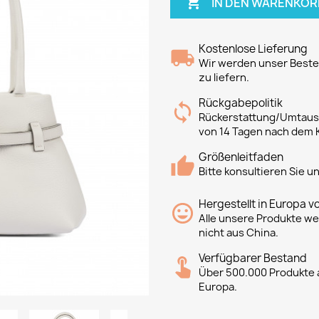

IN DEN WARENKOR
Kostenlose Lieferung
Wir werden unser Bestes
zu liefern.
Rückgabepolitik
Rückerstattung/Umtausc
von 14 Tagen nach dem 
Größenleitfaden
Bitte konsultieren Sie 
Hergestellt in Europa v
Alle unsere Produkte we
nicht aus China.
Verfügbarer Bestand
Über 500.000 Produkte a
Europa.