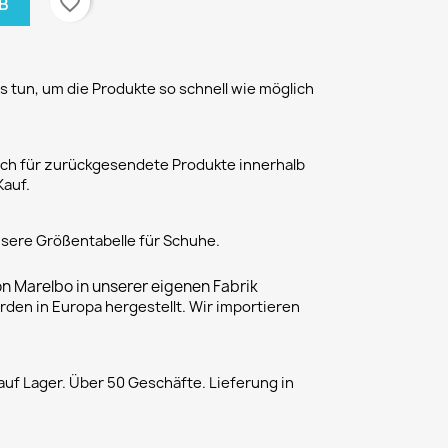
favorite_border
B
 tun, um die Produkte so schnell wie möglich
h für zurückgesendete Produkte innerhalb
Kauf.
unsere Größentabelle für Schuhe.
on Marelbo in unserer eigenen Fabrik
rden in Europa hergestellt. Wir importieren
uf Lager. Über 50 Geschäfte. Lieferung in