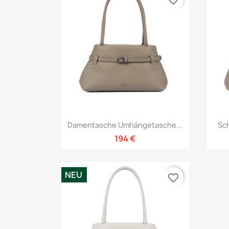
Vorschau

Damentasche Umhängetasche...
Sc
194 €
NEU
favorite_border