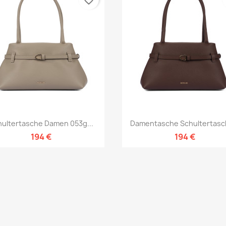
Vorschau
Vorschau


hultertasche Damen 053g...
Damentasche Schultertasch
194 €
194 €