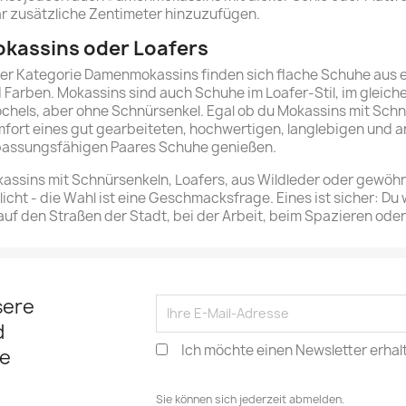
r zusätzliche Zentimeter hinzuzufügen.
kassins oder Loafers
der Kategorie Damenmokassins finden sich flache Schuhe aus 
 Farben. Mokassins sind auch Schuhe im Loafer-Stil, im gleich
chels, aber ohne Schnürsenkel. Egal ob du Mokassins mit Schnü
fort eines gut gearbeiteten, hochwertigen, langlebigen und an
assungsfähigen Paares Schuhe genießen.
assins mit Schnürsenkeln, Loafers, aus Wildleder oder gewöhn
licht - die Wahl ist eine Geschmacksfrage. Eines ist sicher: D
auf den Straßen der Stadt, bei der Arbeit, beim Spazieren ode
sere
d
Ich möchte einen Newsletter erhal
e
Sie können sich jederzeit abmelden.