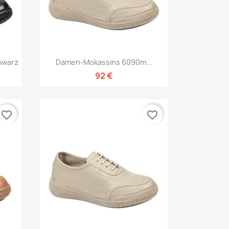
Vorschau

hwarz
Damen-Mokassins 6090m...
92 €
favorite_border
favorite_border