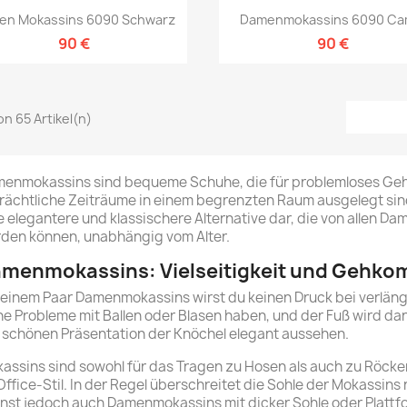
Vorschau
Vorschau


en Mokassins 6090 Schwarz
Damenmokassins 6090 Ca
90 €
90 €
von 65 Artikel(n)
enmokassins sind bequeme Schuhe, die für problemloses Geh
rächtliche Zeiträume in einem begrenzten Raum ausgelegt sind.
e elegantere und klassischere Alternative dar, die von allen
den können, unabhängig vom Alter.
menmokassins: Vielseitigkeit und Gehko
 einem Paar Damenmokassins wirst du keinen Druck bei verlän
ne Probleme mit Ballen oder Blasen haben, und der Fuß wird d
 schönen Präsentation der Knöchel elegant aussehen.
assins sind sowohl für das Tragen zu Hosen als auch zu Röcken
Office-Stil. In der Regel überschreitet die Sohle der Mokassins
nst jedoch auch Damenmokassins mit dicker Sohle oder Plattf