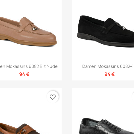
Vorschau
Vorschau


en Mokassins 6082 Biz Nude
Damen Mokassins 6082-1.
94 €
94 €
favorite_border