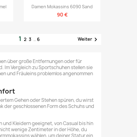
Vorschau

mel
Damen Mokassins 6090 Sand
90 €
1

Weiter
2
3
…
6
en über große Entfernungen oder für
 Im Vergleich zu Sportschuhen stellen sie
 Damen und Fräuleins problemlos angenommen
mfort
gertem Gehen oder Stehen spüren, du wirst
ank der geschlossenen Form des Schuhs und
 und Kleidern geeignet, von Casual bis hin
 nicht wenige Zentimeter in der Höhe, du
ormmokassins wählen, um deiner Statur ein