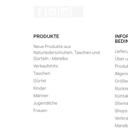
Facebook
YouTube
Instagram
TikTok
PRODUKTE
INFO
BEDI
Neue Produkte aus
Liefer
Naturlederschuhen, Taschen und
Gürteln - Marelbo
Über 
Verkaufshits
Produk
Taschen
Allge
Gürtel
Größe
Kinder
Rücks
Männer
Kontak
Jugendliche
Sitem
Frauen
Shops
Verbra
Marelb