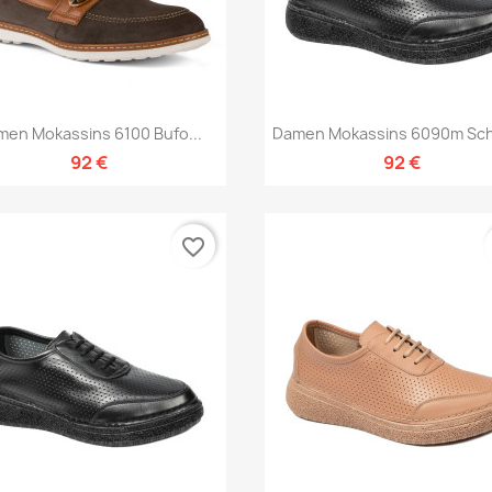
Vorschau
Vorschau


men Mokassins 6100 Bufo...
Damen Mokassins 6090m Sc
92 €
92 €
favorite_border