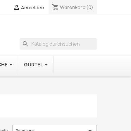
shopping_cart

Warenkorb
(0)
Anmelden
search
CHE
GÜRTEL
ach:
Relevanz