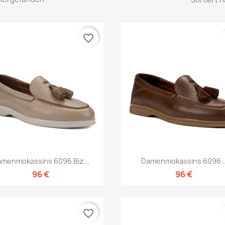
favorite_border
Vorschau
Vorschau


menmokassins 6096 Biz...
Damenmokassins 6096..
96 €
96 €
favorite_border