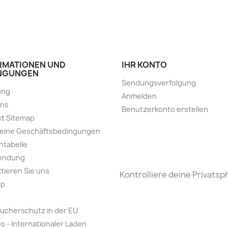
RMATIONEN UND
IHR KONTO
NGUNGEN
Sendungsverfolgung
ung
Anmelden
uns
Benutzerkonto erstellen
t Sitemap
meine Geschäftsbedingungen
ntabelle
endung
tieren Sie uns
Kontrolliere deine Privatsp
ap
ucherschutz in der EU
o - Internationaler Laden