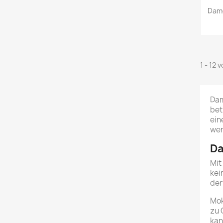
Dam
1 - 12 
Dam
bet
ein
wer
Da
Mit
kei
der
Mok
zu 
kan