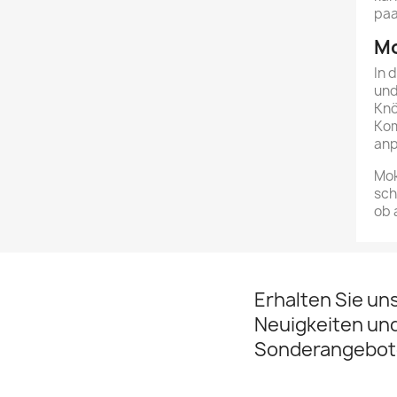
paa
Mo
In 
und
Knö
Kom
anp
Mok
sch
ob 
Erhalten Sie un
Neuigkeiten un
Sonderangebot