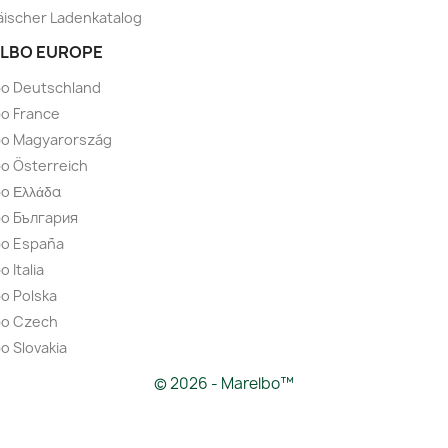
ischer Ladenkatalog
LBO EUROPE
bo Deutschland
o France
bo Magyarország
o Österreich
o Ελλάδα
bo България
bo España
 Italia
o Polska
bo Czech
o Slovakia
© 2026 - Marelbo™