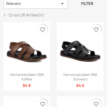

FILTER
Relevanz
1 - 12 von 26 Artikel(n)
favorite_border
favorite_border
Herrensandalen 368
Herrensandalen 368
Kaffee
Schwarz
84 €
84 €
favorite_border
favorite_border