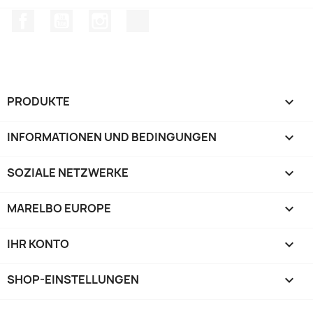
Facebook
YouTube
Instagram
TikTok
PRODUKTE

INFORMATIONEN UND BEDINGUNGEN

SOZIALE NETZWERKE

MARELBO EUROPE

IHR KONTO

SHOP-EINSTELLUNGEN
keyboard_arrow_down