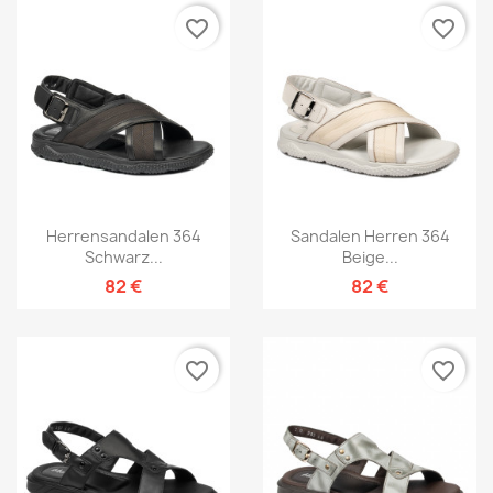
favorite_border
favorite_border
Herrensandalen 364
Sandalen Herren 364
Schwarz...
Beige...
82 €
82 €
favorite_border
favorite_border