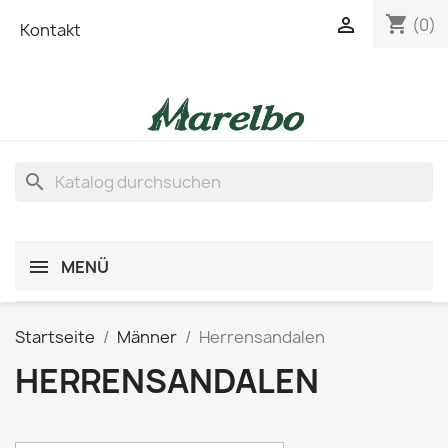
shopping_cart

(0)
Kontakt
search
MENÜ
Startseite
Männer
Herrensandalen
HERRENSANDALEN