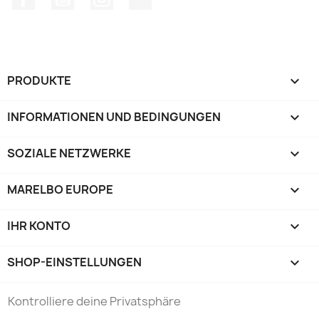
PRODUKTE

INFORMATIONEN UND BEDINGUNGEN

SOZIALE NETZWERKE

MARELBO EUROPE

IHR KONTO

SHOP-EINSTELLUNGEN
keyboard_arrow_down
Kontrolliere deine Privatsphäre