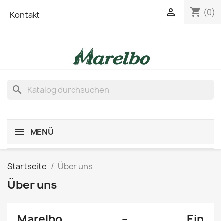
shopping_cart

(0)
Kontakt
search
MENÜ
Startseite
Über uns
Über uns
Marelbo – Ein