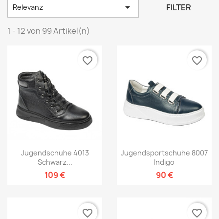

FILTER
Relevanz
1 - 12 von 99 Artikel(n)
favorite_border
favorite_border
Jugendschuhe 4013
Jugendsportschuhe 8007
Schwarz...
Indigo
109 €
90 €
favorite_border
favorite_border