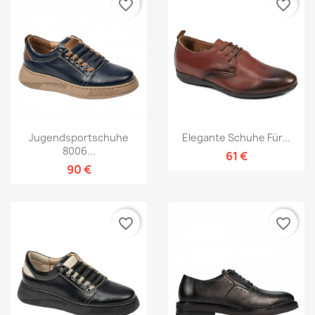
favorite_border
favorite_border
Jugendsportschuhe
Elegante Schuhe Für...
8006...
61 €
90 €
favorite_border
favorite_border