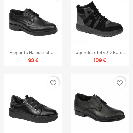
Elegante Halbschuhe...
Jugendstiefel 4012 Bufo...
92 €
109 €
favorite_border
favorite_border