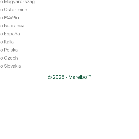
bo Magyarország
o Österreich
o Ελλάδα
bo България
bo España
 Italia
o Polska
bo Czech
o Slovakia
© 2026 - Marelbo™