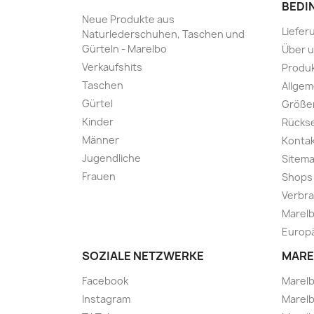
BEDI
Neue Produkte aus
Liefer
Naturlederschuhen, Taschen und
Gürteln - Marelbo
Über 
Verkaufshits
Produk
Taschen
Allge
Gürtel
Größe
Kinder
Rücks
Männer
Kontak
Jugendliche
Sitem
Frauen
Shops
Verbra
Marelb
Europä
SOZIALE NETZWERKE
MARE
Facebook
Marel
Instagram
Marelb