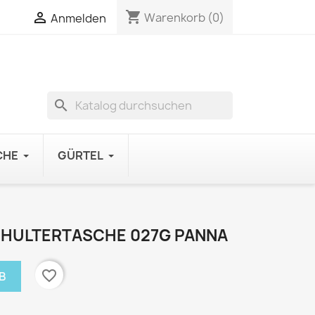
shopping_cart

Warenkorb
(0)
Anmelden
search
CHE
GÜRTEL
HULTERTASCHE 027G PANNA
favorite_border
B