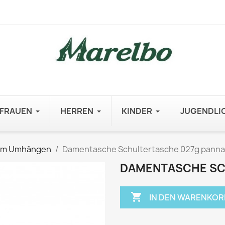
FRAUEN
HERREN
KINDER
JUGENDLI
um Umhängen
Damentasche Schultertasche 027g panna
DAMENTASCHE SC

IN DEN WARENKOR