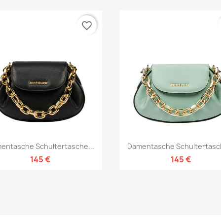
favorite_border
Vorschau
Vorschau


entasche Schultertasche...
Damentasche Schultertasch
145 €
145 €