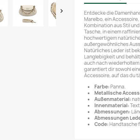

Entdecke die Damenhand
Marelbo, ein Accessoire,
Kombination aus Stil und 
Tasche, in einem raffinie
hochwertigem natürlichen
außergewöhnliches Ausse
Natürliches Leder ist be
Langlebigkeit und behäl
auch nach wiederholtem 
garantiert dir sowohl ei
Accessoire, auf das du t
Farbe:
Panna.
Metallische Access
Außenmaterial:
nat
Innenmaterial:
Text
Abmessungen:
Län
Abmessungen Leder
Code:
Handtasche f