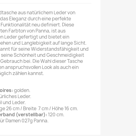
tasche aus natürlichem Leder von
 das Eleganz durch eine perfekte
Funktionalität neu definiert. Diese
rten Farbton von Panna, ist aus
 Leder gefertigt und bietet ein
hen und Langlebigkeit auf lange Sicht.
kannt für seine Widerstandsfähigkeit und
t seine Schönheit und Geschmeidigkeit
Gebrauch bei. Die Wahl dieser Tasche
nen anspruchsvollen Look als auch ein
äglich zählen kannst.
oires:
golden.
ürliches Leder.
il und Leder.
ge 26 cm / Breite 7 cm / Höhe 16 cm.
band (verstellbar):
120 cm.
ür Damen 027g Panna.