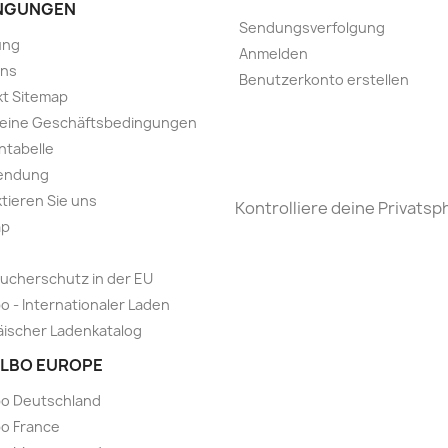
NGUNGEN
Sendungsverfolgung
ung
Anmelden
uns
Benutzerkonto erstellen
t Sitemap
meine Geschäftsbedingungen
ntabelle
endung
tieren Sie uns
Kontrolliere deine Privatsp
ap
ucherschutz in der EU
o - Internationaler Laden
ischer Ladenkatalog
LBO EUROPE
bo Deutschland
o France