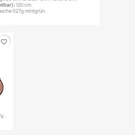
llbar):
120 cm.
sche 027g mintgrün.
favorite_border
g...