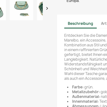
Europa.

Beschreibung
Art
Entdecken Sie die Dame
Marelbo, ein Accessoire,
Kombination aus Stil und 
in einem raffinierten Gr
gefertigt, bietet Ihnen 
Langlebigkeit. Natürliche
Widerstandsfähigkeit un
Schönheit und Weichhei
Wahl dieser Tasche garan
als auch ein Accessoire, 
Farbe:
grün.
Metallzubehör:
gol
Außenmaterial:
nat
Innenmaterial:
Text
Abmessungen:
Läng