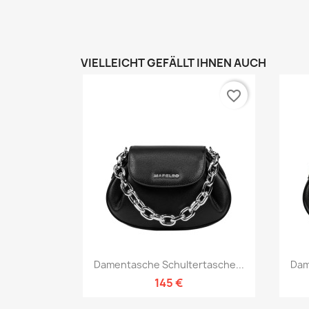
VIELLEICHT GEFÄLLT IHNEN AUCH
favorite_border
Vorschau

Damentasche Schultertasche...
Dam
145 €