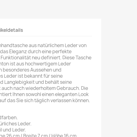
ikeldetails
nhandtasche aus natürlichem Leder von
 das Eleganz durch eine perfekte
Funktionalität neu definiert. Diese Tasche
ünton ist aus hochwertigem Leder
ein besonderes Aussehen und
s Leder ist bekannt für seine
d Langlebigkeit und behält seine
t auch nach wiederholtem Gebrauch. Die
tiert Ihnen sowohl einen eleganten Look
auf das Sie sich täglich verlassen können.
dfarben.
ürliches Leder.
il und Leder.
e 26 cm / Breite 7 cm / Höhe 16 cm.