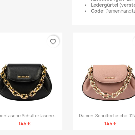
Ledergürtel (verste
Code:
Damenhandta
favorite_border
Vorschau
Vorschau


entasche Schultertasche...
Damen-Schultertasche 027
145 €
145 €