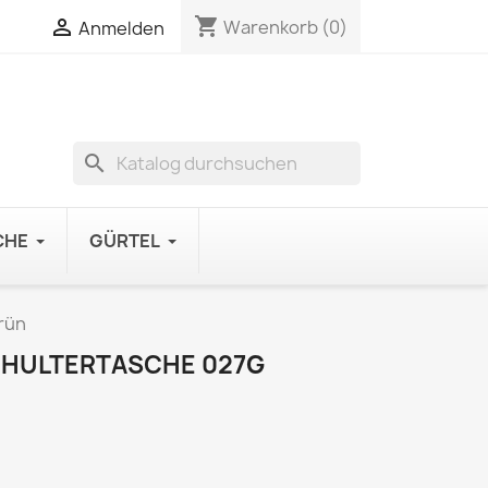
shopping_cart

Warenkorb
(0)
Anmelden
search
CHE
GÜRTEL
rün
HULTERTASCHE 027G