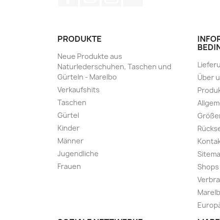
PRODUKTE
INFO
BEDI
Neue Produkte aus
Liefer
Naturlederschuhen, Taschen und
Gürteln - Marelbo
Über 
Verkaufshits
Produk
Taschen
Allge
Gürtel
Größe
Kinder
Rücks
Männer
Kontak
Jugendliche
Sitem
Frauen
Shops
Verbra
Marelb
Europä