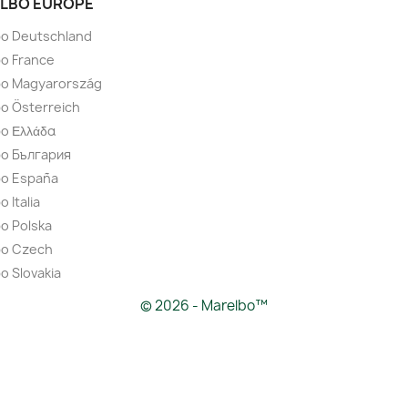
LBO EUROPE
bo Deutschland
o France
bo Magyarország
o Österreich
o Ελλάδα
bo България
bo España
 Italia
o Polska
bo Czech
o Slovakia
© 2026 - Marelbo™