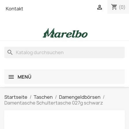
shopping_cart

(0)
Kontakt
search
MENÜ
Startseite
Taschen
Damengeldbörsen
Damentasche Schultertasche 027g schwarz