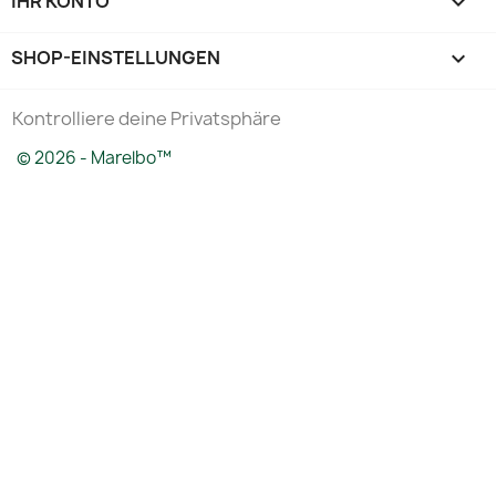
IHR KONTO

SHOP-EINSTELLUNGEN
keyboard_arrow_down
Kontrolliere deine Privatsphäre
© 2026 - Marelbo™