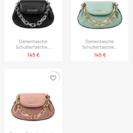
Damentasche
Damentasche
Schultertasche...
Schultertasche...
145 €
145 €
favorite_border