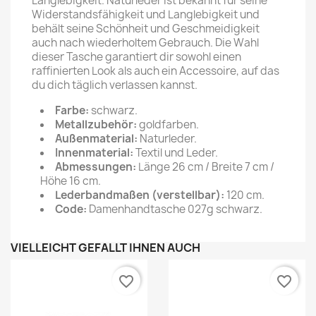
Langlebigkeit. Naturleder ist bekannt für seine
Widerstandsfähigkeit und Langlebigkeit und
behält seine Schönheit und Geschmeidigkeit
auch nach wiederholtem Gebrauch. Die Wahl
dieser Tasche garantiert dir sowohl einen
raffinierten Look als auch ein Accessoire, auf das
du dich täglich verlassen kannst.
Farbe:
schwarz.
Metallzubehör:
goldfarben.
Außenmaterial:
Naturleder.
Innenmaterial:
Textil und Leder.
Abmessungen:
Länge 26 cm / Breite 7 cm /
Höhe 16 cm.
Lederbandmaßen (verstellbar):
120 cm.
Code:
Damenhandtasche 027g schwarz.
VIELLEICHT GEFÄLLT IHNEN AUCH
favorite_border
favorite_border