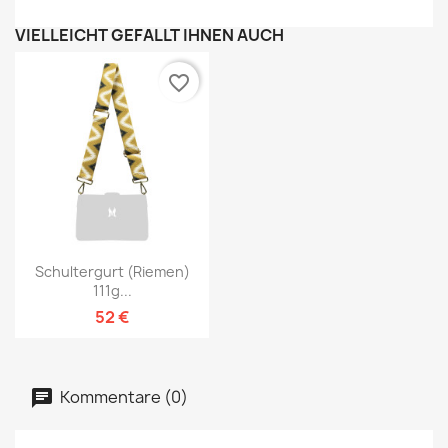
VIELLEICHT GEFÄLLT IHNEN AUCH
favorite_border
Schultergurt (Riemen)
111g...
52 €
Kommentare (0)