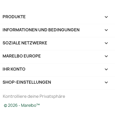
PRODUKTE

INFORMATIONEN UND BEDINGUNGEN

SOZIALE NETZWERKE

MARELBO EUROPE

IHR KONTO

SHOP-EINSTELLUNGEN
keyboard_arrow_down
Kontrolliere deine Privatsphäre
© 2026 - Marelbo™