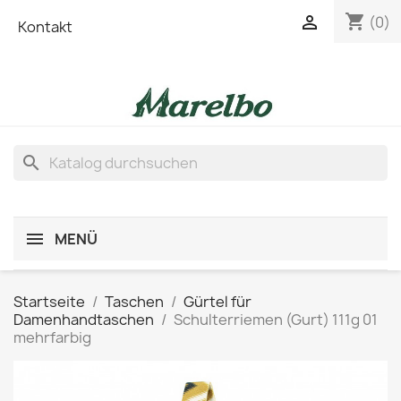
shopping_cart

(0)
Kontakt
search
MENÜ
Startseite
Taschen
Gürtel für
Damenhandtaschen
Schulterriemen (Gurt) 111g 01
mehrfarbig