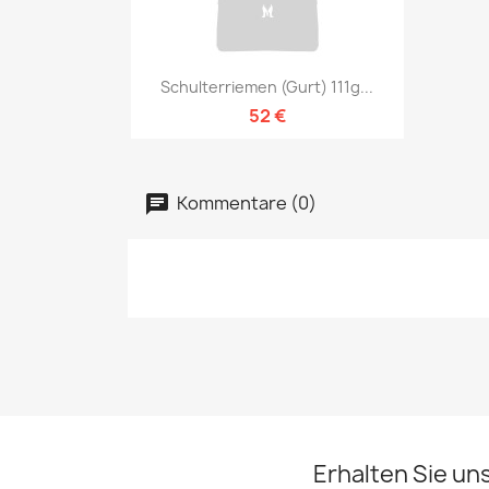
Vorschau

Schulterriemen (Gurt) 111g...
52 €
Kommentare (0)
Erhalten Sie un