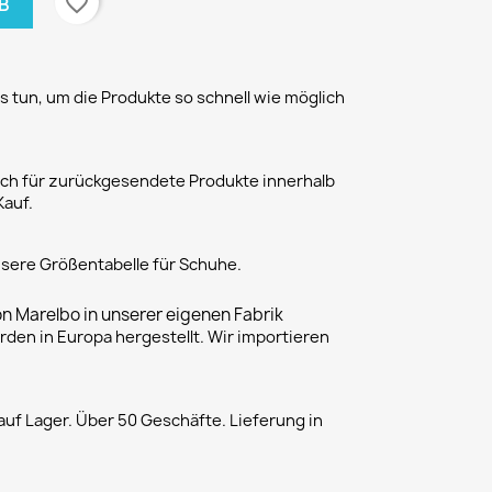
favorite_border
B
 tun, um die Produkte so schnell wie möglich
h für zurückgesendete Produkte innerhalb
Kauf.
unsere Größentabelle für Schuhe.
on Marelbo in unserer eigenen Fabrik
rden in Europa hergestellt. Wir importieren
uf Lager. Über 50 Geschäfte. Lieferung in