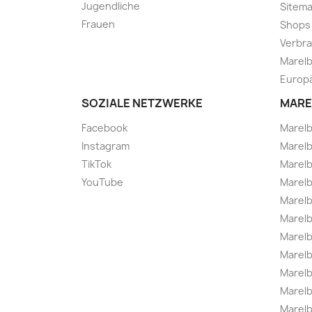
Jugendliche
Sitem
Frauen
Shops
Verbra
Marelb
Europä
SOZIALE NETZWERKE
MARE
Facebook
Marel
Instagram
Marelb
TikTok
Marel
YouTube
Marelb
Marelb
Marel
Marel
Marelbo
Marelb
Marel
Marelb