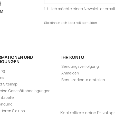
d
Ich möchte einen Newsletter erhal
e
Sie können sich jederzeit abmelden.
RMATIONEN UND
IHR KONTO
NGUNGEN
Sendungsverfolgung
ung
Anmelden
uns
Benutzerkonto erstellen
t Sitemap
meine Geschäftsbedingungen
ntabelle
endung
tieren Sie uns
Kontrolliere deine Privatsp