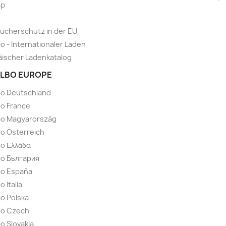
ap
ucherschutz in der EU
o - Internationaler Laden
ischer Ladenkatalog
LBO EUROPE
bo Deutschland
o France
bo Magyarország
o Österreich
o Ελλάδα
bo България
bo España
 Italia
o Polska
bo Czech
o Slovakia