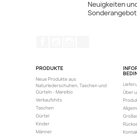
Neuigkeiten un
Sonderangebot
Facebook
YouTube
Instagram
TikTok
PRODUKTE
INFO
BEDI
Neue Produkte aus
Liefer
Naturlederschuhen, Taschen und
Gürteln - Marelbo
Über 
Verkaufshits
Produk
Taschen
Allge
Gürtel
Größe
Kinder
Rücks
Männer
Kontak