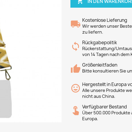

IN DEN WARENKOR
Kostenlose Lieferung
Wir werden unser Bestes
zu liefern.
Rückgabepolitik
Rückerstattung/Umtausc
von 14 Tagen nach dem 
Größenleitfaden
Bitte konsultieren Sie 
Hergestellt in Europa v
Alle unsere Produkte we
nicht aus China.
Verfügbarer Bestand
Über 500.000 Produkte a
Europa.