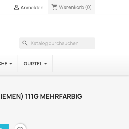
shopping_cart

Warenkorb
(0)
Anmelden
search
CHE
GÜRTEL
IEMEN) 111G MEHRFARBIG