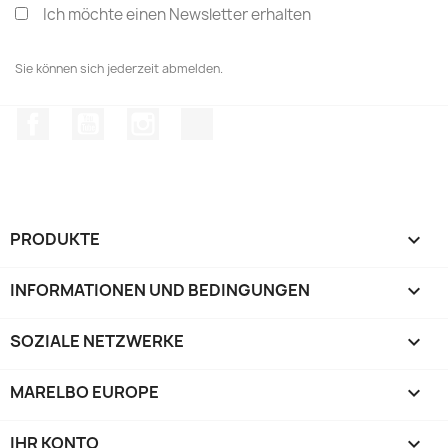
Ich möchte einen Newsletter erhalten
Sie können sich jederzeit abmelden.
Facebook
YouTube
Instagram
TikTok
PRODUKTE

INFORMATIONEN UND BEDINGUNGEN

SOZIALE NETZWERKE

MARELBO EUROPE

IHR KONTO
