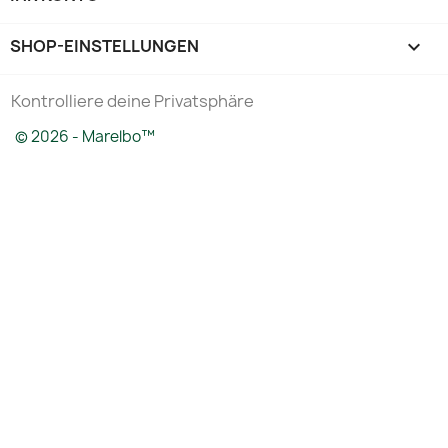
SHOP-EINSTELLUNGEN
keyboard_arrow_down
Kontrolliere deine Privatsphäre
© 2026 - Marelbo™