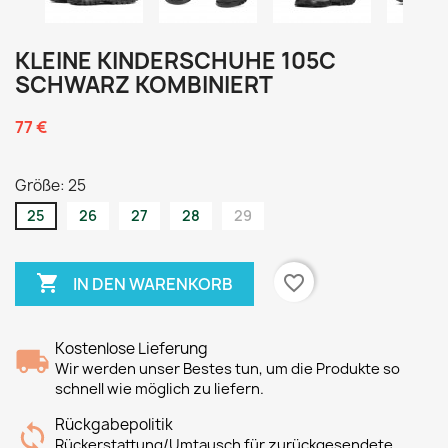
KLEINE KINDERSCHUHE 105C
SCHWARZ KOMBINIERT
77 €
Größe: 25
25
26
27
28
29

favorite_border
IN DEN WARENKORB
Kostenlose Lieferung
Wir werden unser Bestes tun, um die Produkte so
schnell wie möglich zu liefern.
Rückgabepolitik
Rückerstattung/Umtausch für zurückgesendete