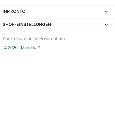
IHR KONTO

SHOP-EINSTELLUNGEN
keyboard_arrow_down
Kontrolliere deine Privatsphäre
© 2026 - Marelbo™