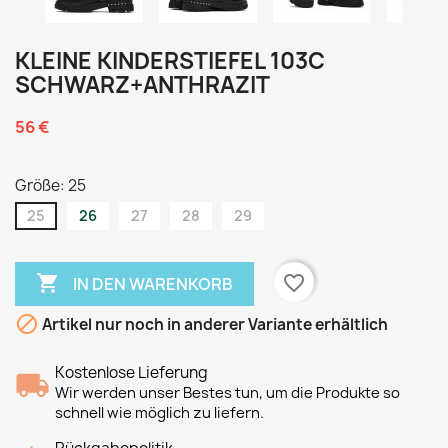
KLEINE KINDERSTIEFEL 103C
SCHWARZ+ANTHRAZIT
56 €
Größe: 25
25
26
27
28
29

favorite_border
IN DEN WARENKORB

Artikel nur noch in anderer Variante erhältlich
Kostenlose Lieferung
Wir werden unser Bestes tun, um die Produkte so
schnell wie möglich zu liefern.