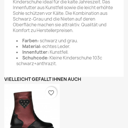
Kinderschuhe ideal für die kalte Jahreszeit. Das
Innenfutter aus Kunstfell sowie die leicht erhöhte
Sohle schützen vor Kälte. Die Kombination aus
Schwarz-Grau und die Nieten auf deren
Oberfläche machen sie attraktiv. Qualität und
Komfort zu Herstellerpreisen.
Farben:
schwarz und grau.
Material:
echtes Leder.
Innenfutter:
Kunstfell.
Schuhcode:
Kleine Kinderschuhe 103c
schwarz+anthrazit.
VIELLEICHT GEFÄLLT IHNEN AUCH
favorite_border