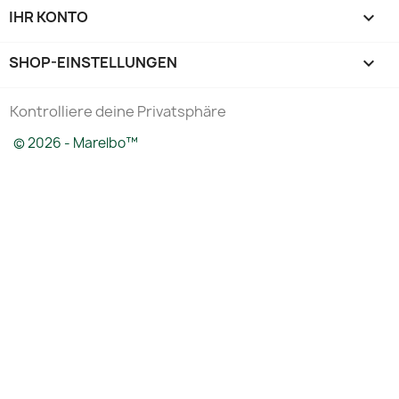
IHR KONTO

SHOP-EINSTELLUNGEN
keyboard_arrow_down
Kontrolliere deine Privatsphäre
© 2026 - Marelbo™