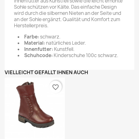
Innenfutter aus Kunstfell sowie die leicht erhöhte
Sohle schützen vor Kälte. Das einfache Design
wird durch die silbernen Nieten an der Seite und
an der Sohle ergänzt. Qualität und Komfort zum
Herstellerpreis.
Farbe:
schwarz.
Material:
natürliches Leder.
Innenfutter:
Kunstfell.
Schuhcode:
Kinderschuhe 100c schwarz.
VIELLEICHT GEFÄLLT IHNEN AUCH
favorite_border