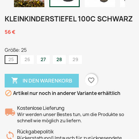
KLEINKINDERSTIEFEL 100C SCHWARZ
56 €
Größe: 25
25
26
27
28
29

favorite_border
IN DEN WARENKORB

Artikel nur noch in anderer Variante erhältlich
Kostenlose Lieferung
Wir werden unser Bestes tun, um die Produkte so
schnell wie möglich zu liefern.
Rückgabepolitik
Rückerstattung/Umtausch für zurückgesendete