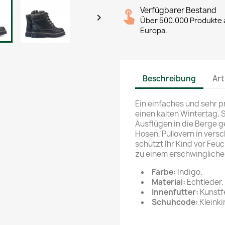
Verfügbarer Bestand

Über 500.000 Produkte a
Europa.
Beschreibung
Art
Ein einfaches und sehr p
einen kalten Wintertag.
Ausflügen in die Berge g
Hosen, Pullovern in vers
schützt Ihr Kind vor Feu
zu einem erschwinglichen
Farbe:
Indigo.
Material:
Echtleder.
Innenfutter:
Kunstfe
Schuhcode:
Kleinki