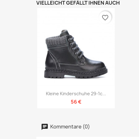
VIELLEICHT GEFÄLLT IHNEN AUCH
favorite_border
Vorschau

Kleine Kinderschuhe 29-1c...
56 €
Kommentare (0)