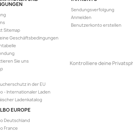
NGUNGEN
Sendungsverfolgung
ung
Anmelden
uns
Benutzerkonto erstellen
t Sitemap
meine Geschäftsbedingungen
ntabelle
endung
tieren Sie uns
Kontrolliere deine Privatsp
ap
ucherschutz in der EU
o - Internationaler Laden
ischer Ladenkatalog
LBO EUROPE
bo Deutschland
o France