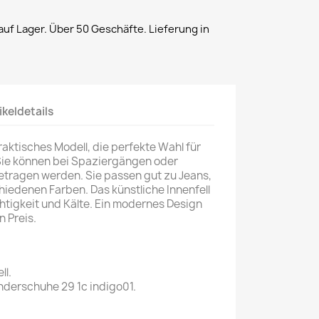
uf Lager. Über 50 Geschäfte. Lieferung in
ikeldetails
raktisches Modell, die perfekte Wahl für
 Sie können bei Spaziergängen oder
etragen werden. Sie passen gut zu Jeans,
chiedenen Farben. Das künstliche Innenfell
chtigkeit und Kälte. Ein modernes Design
 Preis.
ll.
nderschuhe 29 1c indigo01.