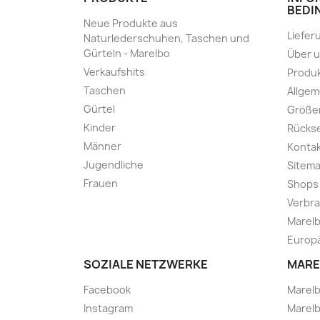
BEDI
Neue Produkte aus
Liefer
Naturlederschuhen, Taschen und
Gürteln - Marelbo
Über 
Verkaufshits
Produk
Taschen
Allge
Gürtel
Größe
Kinder
Rücks
Männer
Kontak
Jugendliche
Sitem
Frauen
Shops
Verbra
Marelb
Europä
SOZIALE NETZWERKE
MARE
Facebook
Marel
Instagram
Marelb