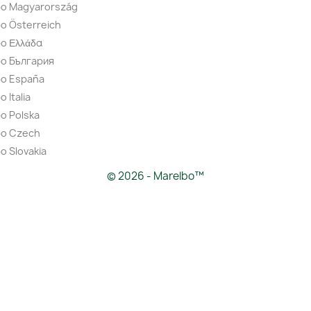
bo Magyarország
o Österreich
o Ελλάδα
bo България
bo España
 Italia
o Polska
bo Czech
o Slovakia
© 2026 - Marelbo™