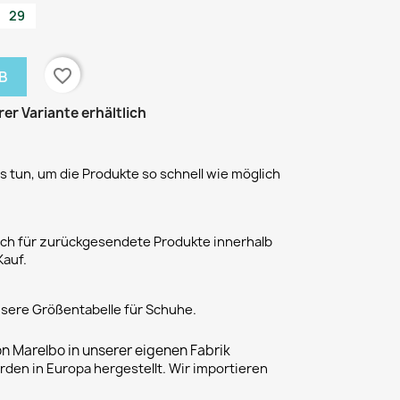
29
favorite_border
B
rer Variante erhältlich
 tun, um die Produkte so schnell wie möglich
h für zurückgesendete Produkte innerhalb
Kauf.
unsere Größentabelle für Schuhe.
on Marelbo in unserer eigenen Fabrik
rden in Europa hergestellt. Wir importieren