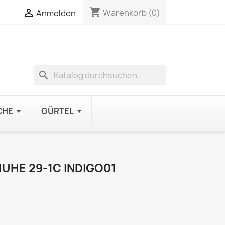
shopping_cart

Warenkorb
(0)
Anmelden
search
CHE
GÜRTEL
UHE 29-1C INDIGO01