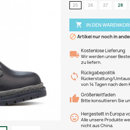
25
26
27
28

IN DEN WARENKOR

Artikel nur noch in ande
Kostenlose Lieferung
Wir werden unser Bestes
zu liefern.
Rückgabepolitik
Rückerstattung/Umtausc
von 14 Tagen nach dem 
Größenleitfaden
Bitte konsultieren Sie 
Hergestellt in Europa v
Alle unsere Produkte we
nicht aus China.