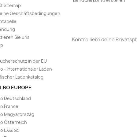
Benutzerkonto erstellen
t Sitemap
meine Geschäftsbedingungen
ntabelle
endung
tieren Sie uns
Kontrolliere deine Privatsp
ap
ucherschutz in der EU
o - Internationaler Laden
ischer Ladenkatalog
LBO EUROPE
bo Deutschland
o France
bo Magyarország
o Österreich
o Ελλάδα