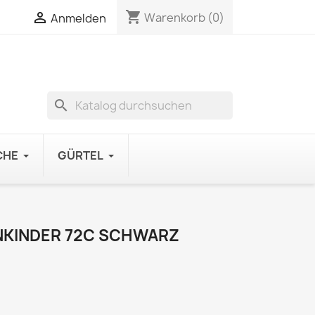
shopping_cart

Warenkorb
(0)
Anmelden
search
CHE
GÜRTEL
NKINDER 72C SCHWARZ