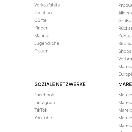
Verkaufshits
Produk
Taschen
Allge
Gürtel
Größe
Kinder
Rücks
Männer
Kontak
Jugendliche
Sitem
Frauen
Shops
Verbra
Marelb
Europä
SOZIALE NETZWERKE
MARE
Facebook
Marel
Instagram
Marelb
TikTok
Marel
YouTube
Marelb
Marelb