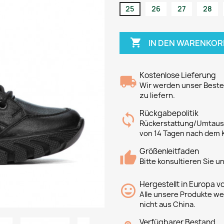
25
26
27
28

IN DEN WARENKOR
Kostenlose Lieferung
Wir werden unser Bestes
zu liefern.
Rückgabepolitik
Rückerstattung/Umtausc
von 14 Tagen nach dem 
Größenleitfaden
Bitte konsultieren Sie 
Hergestellt in Europa v
Alle unsere Produkte we
nicht aus China.
Verfügbarer Bestand