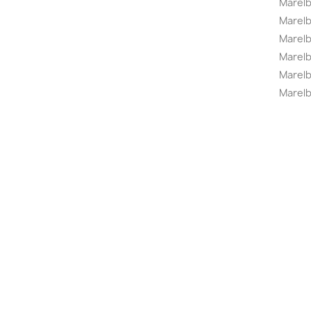
Marel
Marel
Marelbo
Marelb
Marel
Marelb