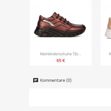
Vorschau

Kleinkinderschuhe 72c...
K
65 €
Kommentare (0)