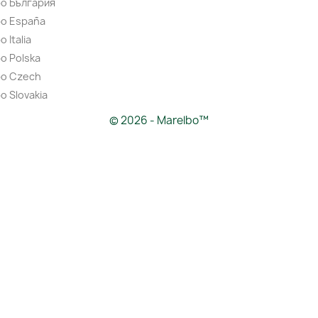
bo България
bo España
 Italia
o Polska
bo Czech
o Slovakia
© 2026 - Marelbo™