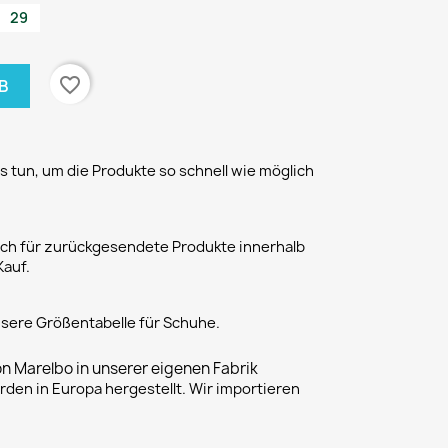
29
favorite_border
B
 tun, um die Produkte so schnell wie möglich
h für zurückgesendete Produkte innerhalb
Kauf.
unsere Größentabelle für Schuhe.
on Marelbo in unserer eigenen Fabrik
rden in Europa hergestellt. Wir importieren