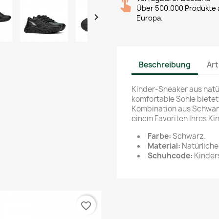
Über 500.000 Produkte a

Europa.
Beschreibung
Art
Kinder-Sneaker aus natü
komfortable Sohle bietet
Kombination aus Schwarz
einem Favoriten Ihres Kin
Farbe:
Schwarz.
Material:
Natürliche
Schuhcode:
Kinders
favorite_border