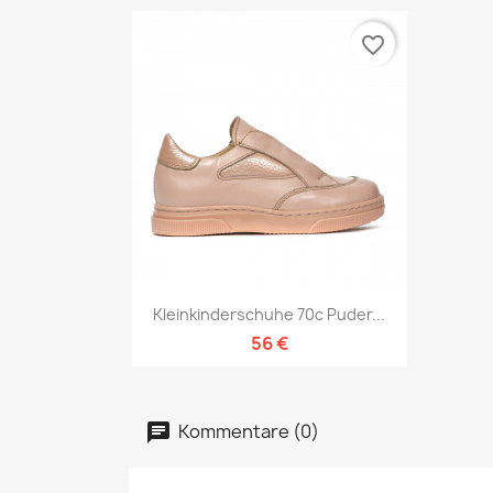
favorite_border
Vorschau

Kleinkinderschuhe 70c Puder...
56 €
Kommentare (0)