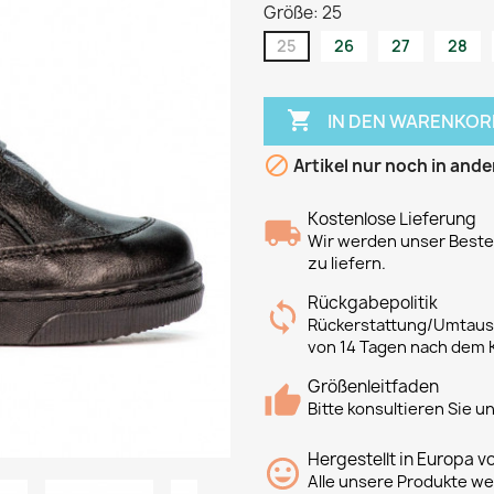
Größe: 25
25
26
27
28

IN DEN WARENKOR

Artikel nur noch in ande
Kostenlose Lieferung
Wir werden unser Bestes
zu liefern.
Rückgabepolitik
Rückerstattung/Umtausc
von 14 Tagen nach dem 
Größenleitfaden
Bitte konsultieren Sie 
Hergestellt in Europa v
Alle unsere Produkte we