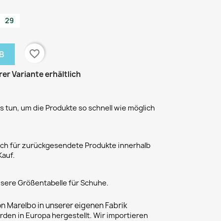
29
favorite_border
B
rer Variante erhältlich
 tun, um die Produkte so schnell wie möglich
h für zurückgesendete Produkte innerhalb
Kauf.
unsere Größentabelle für Schuhe.
on Marelbo in unserer eigenen Fabrik
rden in Europa hergestellt. Wir importieren