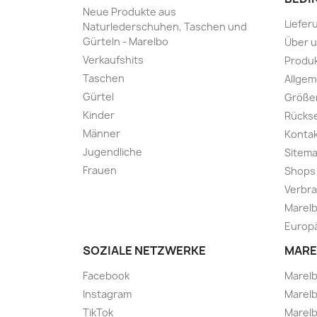
Neue Produkte aus
Liefer
Naturlederschuhen, Taschen und
Gürteln - Marelbo
Über 
Verkaufshits
Produk
Taschen
Allge
Gürtel
Größe
Kinder
Rücks
Männer
Kontak
Jugendliche
Sitem
Frauen
Shops
Verbra
Marelb
Europä
SOZIALE NETZWERKE
MARE
Facebook
Marel
Instagram
Marelb
TikTok
Marel