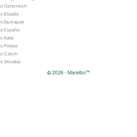
o Österreich
o Ελλάδα
bo България
bo España
 Italia
o Polska
bo Czech
o Slovakia
© 2026 - Marelbo™