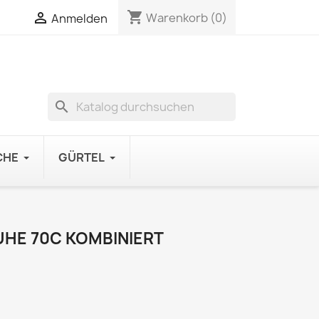
shopping_cart

Warenkorb
(0)
Anmelden
search
CHE
GÜRTEL
UHE 70C KOMBINIERT