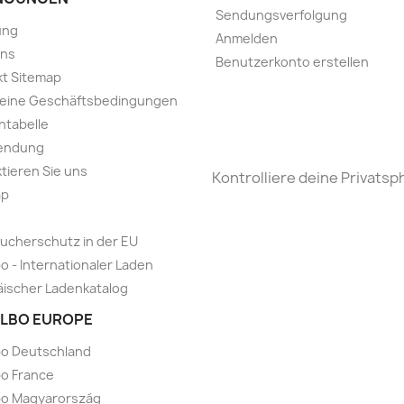
Sendungsverfolgung
ung
Anmelden
uns
Benutzerkonto erstellen
t Sitemap
meine Geschäftsbedingungen
ntabelle
endung
tieren Sie uns
Kontrolliere deine Privatsp
ap
ucherschutz in der EU
o - Internationaler Laden
ischer Ladenkatalog
LBO EUROPE
bo Deutschland
o France
bo Magyarország