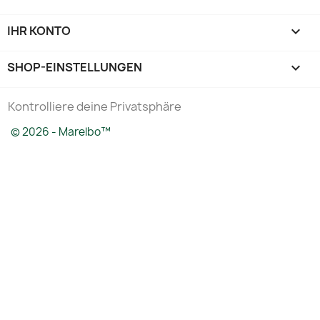
IHR KONTO

SHOP-EINSTELLUNGEN
keyboard_arrow_down
Kontrolliere deine Privatsphäre
© 2026 - Marelbo™