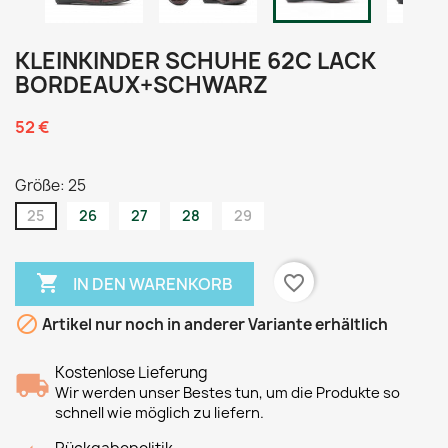
KLEINKINDER SCHUHE 62C LACK
BORDEAUX+SCHWARZ
52 €
Größe: 25
25
26
27
28
29

favorite_border
IN DEN WARENKORB

Artikel nur noch in anderer Variante erhältlich
Kostenlose Lieferung
Wir werden unser Bestes tun, um die Produkte so
schnell wie möglich zu liefern.