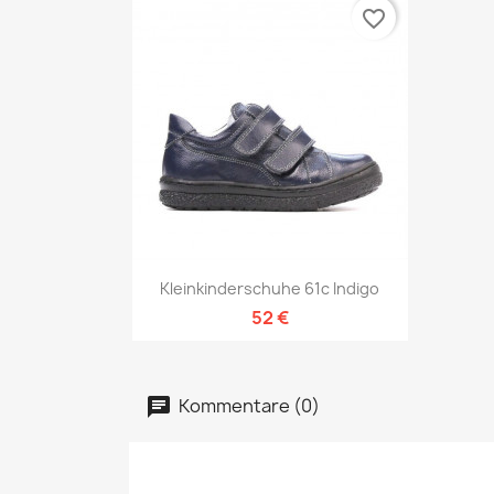
favorite_border
Vorschau

Kleinkinderschuhe 61c Indigo
52 €
Kommentare (0)