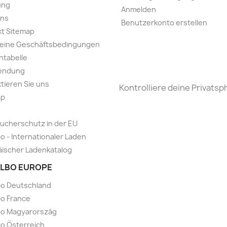
ung
Anmelden
uns
Benutzerkonto erstellen
t Sitemap
meine Geschäftsbedingungen
ntabelle
endung
tieren Sie uns
Kontrolliere deine Privatsp
ap
ucherschutz in der EU
o - Internationaler Laden
ischer Ladenkatalog
LBO EUROPE
bo Deutschland
o France
bo Magyarország
o Österreich