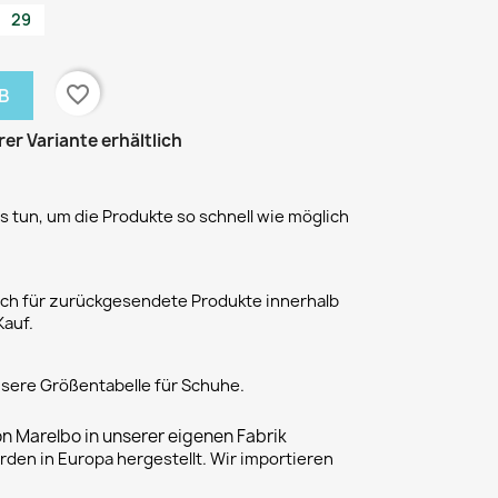
29
favorite_border
B
rer Variante erhältlich
 tun, um die Produkte so schnell wie möglich
h für zurückgesendete Produkte innerhalb
Kauf.
unsere Größentabelle für Schuhe.
on Marelbo in unserer eigenen Fabrik
rden in Europa hergestellt. Wir importieren