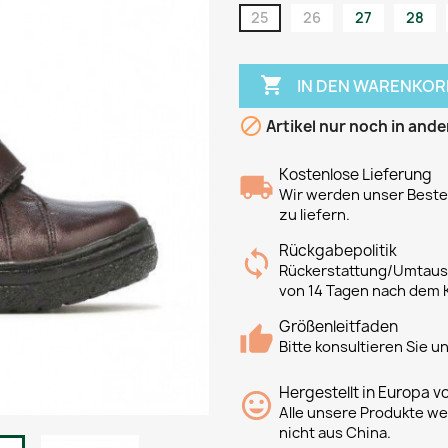
25
26
27
28

IN DEN WARENKOR

Artikel nur noch in ande
Kostenlose Lieferung
Wir werden unser Bestes
zu liefern.
Rückgabepolitik
Rückerstattung/Umtausc
von 14 Tagen nach dem 
Größenleitfaden
Bitte konsultieren Sie 
Hergestellt in Europa v
Alle unsere Produkte we
nicht aus China.