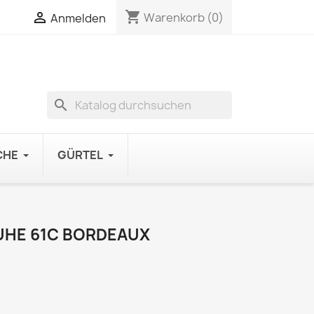
shopping_cart

Warenkorb
(0)
Anmelden
search
CHE
GÜRTEL
UHE 61C BORDEAUX