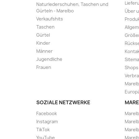
Liefer
Naturlederschuhen, Taschen und
Gürteln - Marelbo
Über 
Verkaufshits
Produk
Taschen
Allge
Gürtel
Größe
Kinder
Rücks
Männer
Kontak
Jugendliche
Sitem
Frauen
Shops
Verbra
Marelb
Europä
SOZIALE NETZWERKE
MARE
Facebook
Marel
Instagram
Marelb
TikTok
Marel
YouTube
Marelb