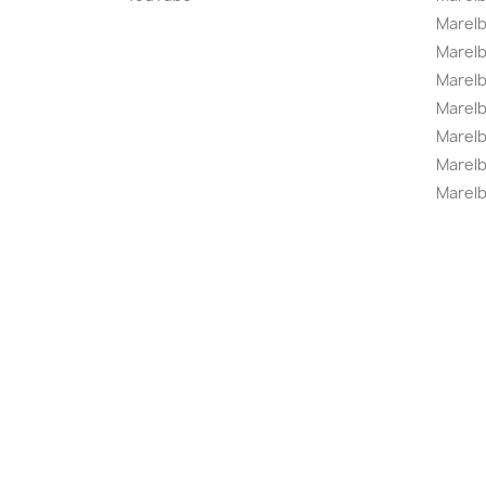
Marelb
Marel
Marel
Marelbo
Marelb
Marel
Marelb