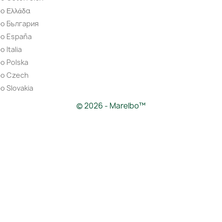
o Ελλάδα
bo България
bo España
 Italia
o Polska
bo Czech
o Slovakia
© 2026 - Marelbo™