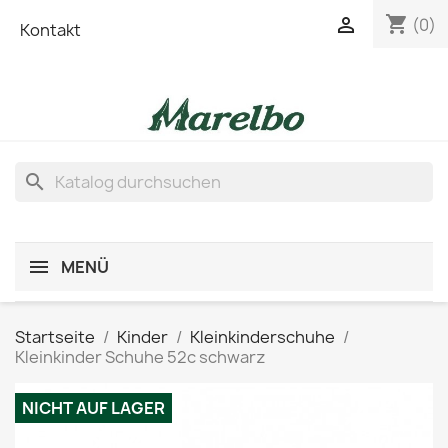
shopping_cart

(0)
Kontakt
search
MENÜ
Startseite
Kinder
Kleinkinderschuhe
Kleinkinder Schuhe 52c schwarz
NICHT AUF LAGER