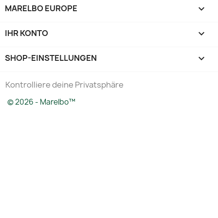
MARELBO EUROPE

IHR KONTO

SHOP-EINSTELLUNGEN
keyboard_arrow_down
Kontrolliere deine Privatsphäre
© 2026 - Marelbo™