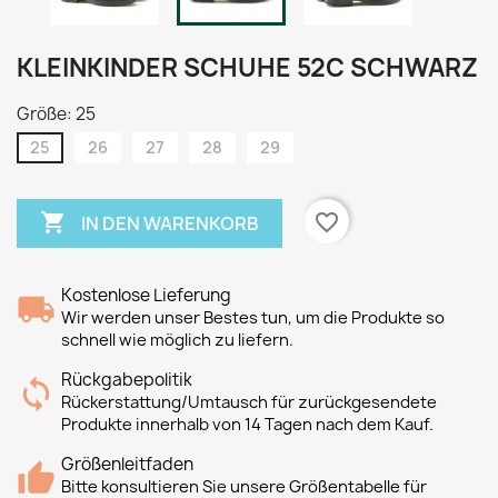
KLEINKINDER SCHUHE 52C SCHWARZ
Größe: 25
25
26
27
28
29

favorite_border
IN DEN WARENKORB
Kostenlose Lieferung
Wir werden unser Bestes tun, um die Produkte so
schnell wie möglich zu liefern.
Rückgabepolitik
Rückerstattung/Umtausch für zurückgesendete
Produkte innerhalb von 14 Tagen nach dem Kauf.
Größenleitfaden
Bitte konsultieren Sie unsere Größentabelle für