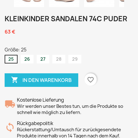
KLEINKINDER SANDALEN 74C PUDER
63 €
Größe: 25
25
26
27
28
29

favorite_border
IN DEN WARENKORB
Kostenlose Lieferung
Wir werden unser Bestes tun, um die Produkte so
schnell wie möglich zu liefern.
Rückgabepolitik
Rückerstattung/Umtausch für zurückgesendete
Produkte innerhalb von 14 Tagen nach dem Kauf.