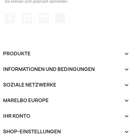
Sie können sich jederzeit abmelden.
Facebook
YouTube
Instagram
TikTok
PRODUKTE

INFORMATIONEN UND BEDINGUNGEN

SOZIALE NETZWERKE

MARELBO EUROPE

IHR KONTO

SHOP-EINSTELLUNGEN
keyboard_arrow_down