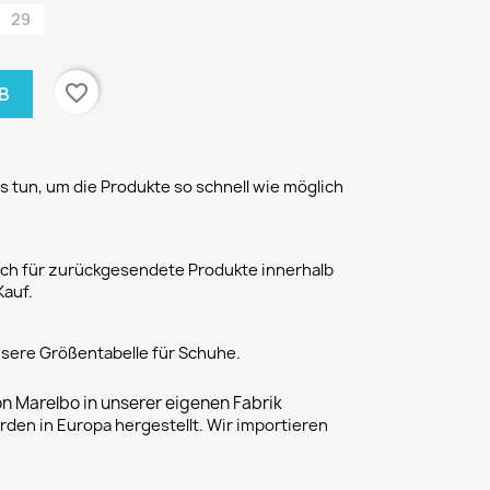
29
favorite_border
B
 tun, um die Produkte so schnell wie möglich
h für zurückgesendete Produkte innerhalb
Kauf.
unsere Größentabelle für Schuhe.
on Marelbo in unserer eigenen Fabrik
rden in Europa hergestellt. Wir importieren