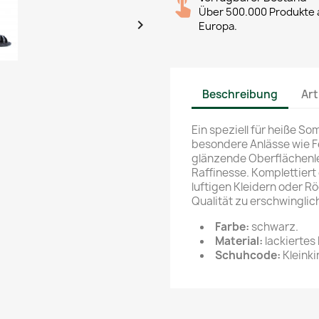
Über 500.000 Produkte a

Europa.
Beschreibung
Art
Ein speziell für heiße S
besondere Anlässe wie F
glänzende Oberflächenle
Raffinesse. Komplettiert 
luftigen Kleidern oder R
Qualität zu erschwinglic
Farbe:
schwarz.
Material:
lackiertes 
Schuhcode:
Kleink