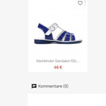
favorite_border
Vorschau

Kleinkinder Sandalen 53c...
46 €
Kommentare (0)