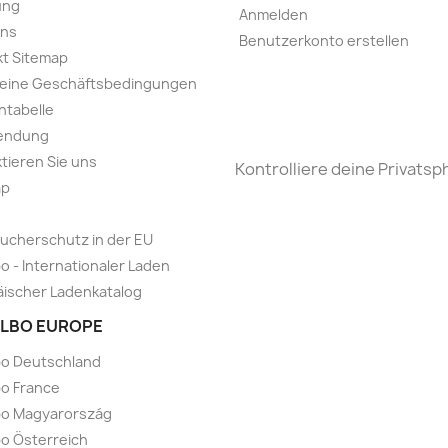
ung
Anmelden
uns
Benutzerkonto erstellen
t Sitemap
meine Geschäftsbedingungen
ntabelle
endung
tieren Sie uns
Kontrolliere deine Privatsp
ap
ucherschutz in der EU
o - Internationaler Laden
ischer Ladenkatalog
LBO EUROPE
bo Deutschland
o France
bo Magyarország
o Österreich