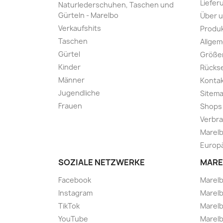
Liefer
Naturlederschuhen, Taschen und
Gürteln - Marelbo
Über 
Verkaufshits
Produk
Taschen
Allge
Gürtel
Größe
Kinder
Rücks
Männer
Kontak
Jugendliche
Sitem
Frauen
Shops
Verbra
Marelb
Europä
SOZIALE NETZWERKE
MARE
Facebook
Marel
Instagram
Marelb
TikTok
Marel
YouTube
Marelb