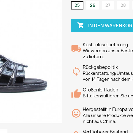
25
26
27
28

IN DEN WARENKOR
Kostenlose Lieferung
Wir werden unser Bestes
zu liefern.
Rückgabepolitik
Rückerstattung/Umtausc
von 14 Tagen nach dem 
Größenleitfaden
Bitte konsultieren Sie 
Hergestellt in Europa v
Alle unsere Produkte we
nicht aus China.
Verfügbarer Bestand