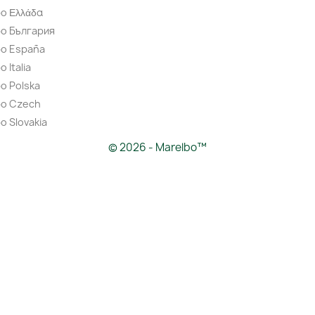
o Ελλάδα
bo България
bo España
 Italia
o Polska
bo Czech
o Slovakia
© 2026 - Marelbo™