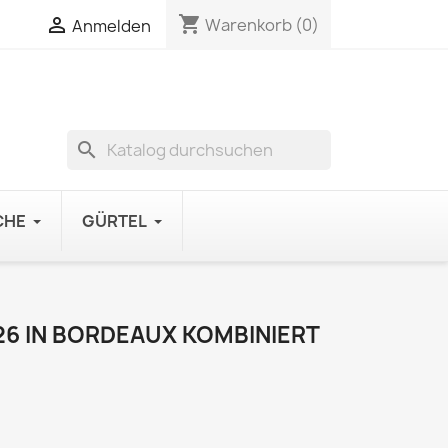
shopping_cart

Warenkorb
(0)
Anmelden
search
CHE
GÜRTEL
26 IN BORDEAUX KOMBINIERT