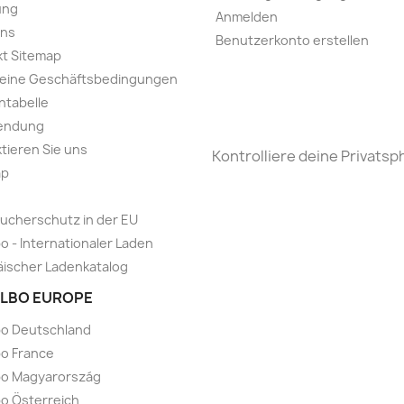
ung
Anmelden
uns
Benutzerkonto erstellen
t Sitemap
meine Geschäftsbedingungen
ntabelle
endung
tieren Sie uns
Kontrolliere deine Privatsp
ap
ucherschutz in der EU
o - Internationaler Laden
ischer Ladenkatalog
LBO EUROPE
bo Deutschland
o France
bo Magyarország
o Österreich