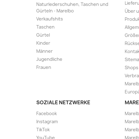
Liefer
Naturlederschuhen, Taschen und
Gürteln - Marelbo
Über 
Verkaufshits
Produk
Taschen
Allge
Gürtel
Größe
Kinder
Rücks
Männer
Kontak
Jugendliche
Sitem
Frauen
Shops
Verbra
Marelb
Europä
SOZIALE NETZWERKE
MARE
Facebook
Marel
Instagram
Marelb
TikTok
Marel
YouTube
Marelb