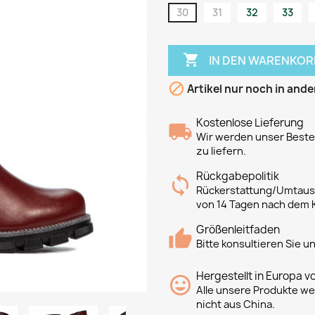
30
31
32
33

IN DEN WARENKOR

Artikel nur noch in ande
Kostenlose Lieferung
Wir werden unser Bestes
zu liefern.
Rückgabepolitik
Rückerstattung/Umtausc
von 14 Tagen nach dem 
Größenleitfaden
Bitte konsultieren Sie 
Hergestellt in Europa v
Alle unsere Produkte we
nicht aus China.