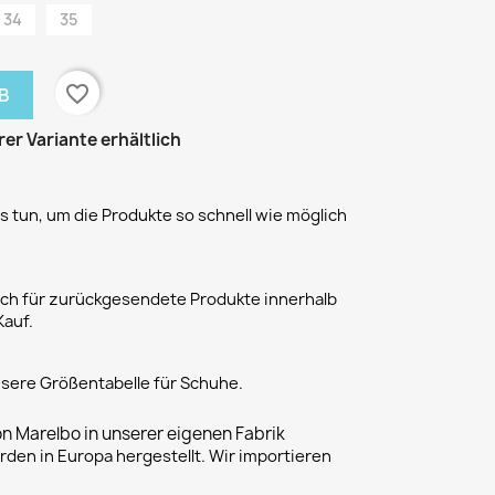
34
35
favorite_border
B
rer Variante erhältlich
 tun, um die Produkte so schnell wie möglich
h für zurückgesendete Produkte innerhalb
Kauf.
unsere Größentabelle für Schuhe.
on Marelbo in unserer eigenen Fabrik
rden in Europa hergestellt. Wir importieren