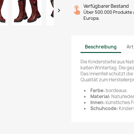
Verfügbarer Bestand

Über 500.000 Produkte a
Europa.
Beschreibung
Art
Die Kinderstiefel aus Nat
kalten Wintertag. Die ge
Das Innenfell schützt di
Qualität zum Herstellerpr
Farbe:
bordeaux.
Material:
Naturleder
Innen:
künstliches Fe
Schuhcode:
Kinders