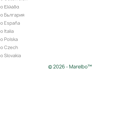
o Ελλάδα
bo България
bo España
 Italia
o Polska
bo Czech
o Slovakia
© 2026 - Marelbo™