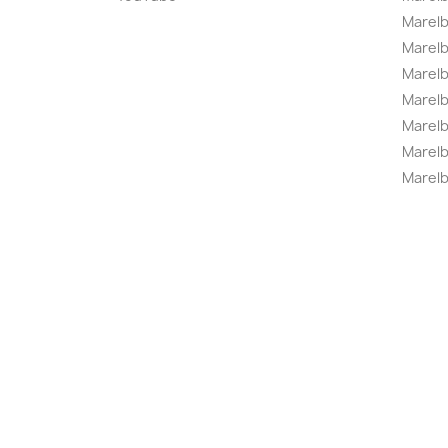
Marelb
Marel
Marel
Marelbo
Marelb
Marel
Marelb