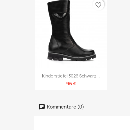
favorite_border
Vorschau

Kinderstiefel 3026 Schwarz...
96 €
Kommentare (0)