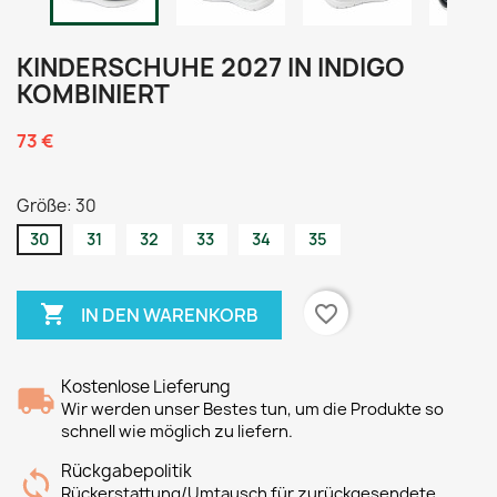
KINDERSCHUHE 2027 IN INDIGO
KOMBINIERT
73 €
Größe: 30
30
31
32
33
34
35

favorite_border
IN DEN WARENKORB
Kostenlose Lieferung
Wir werden unser Bestes tun, um die Produkte so
schnell wie möglich zu liefern.
Rückgabepolitik
Rückerstattung/Umtausch für zurückgesendete