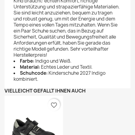
Kind braucht: echten Komfort, richtige
Unterstützung und strapazierfähige Materialien.
Sie sind leicht anzuziehen, bequem zu tragen
und robust genug, um mit der Energie und dem
Tempo eines vollen Tages mitzuhalten. Wenn Sie
ein Paar Schuhe suchen, das in Bezug auf
Sicherheit, Qualität und Bewegungsfreiheit alle
Anforderungen erfüllt, haben Sie gerade das
richtige Modell gefunden. Sehr vorteilhafter
Herstellerpreis!
Farbe:
Indigo und Weiß.
Material:
Echtes Leder und Textil.
Schuhcode:
Kinderschuhe 2027 Indigo
kombiniert.
VIELLEICHT GEFÄLLT IHNEN AUCH
favorite_border