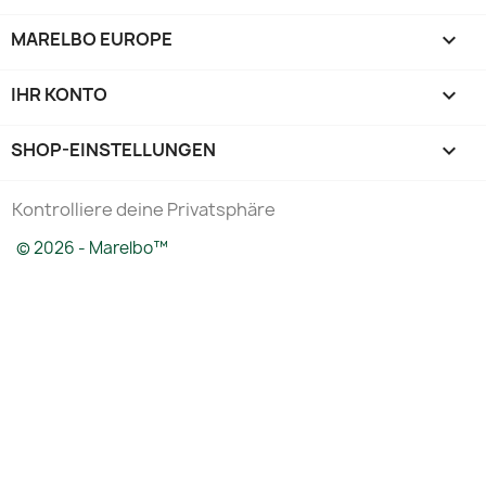
MARELBO EUROPE

IHR KONTO

SHOP-EINSTELLUNGEN
keyboard_arrow_down
Kontrolliere deine Privatsphäre
© 2026 - Marelbo™