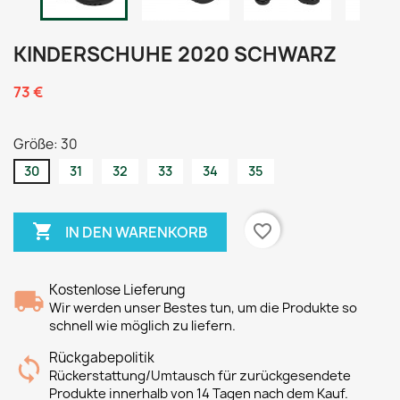
KINDERSCHUHE 2020 SCHWARZ
73 €
Größe: 30
30
31
32
33
34
35

favorite_border
IN DEN WARENKORB
Kostenlose Lieferung
Wir werden unser Bestes tun, um die Produkte so
schnell wie möglich zu liefern.
Rückgabepolitik
Rückerstattung/Umtausch für zurückgesendete
Produkte innerhalb von 14 Tagen nach dem Kauf.