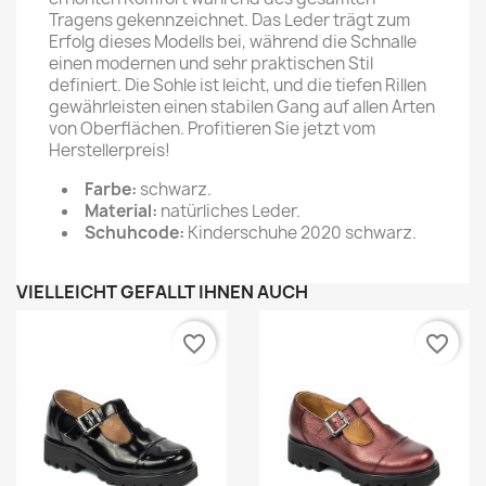
Tragens gekennzeichnet. Das Leder trägt zum
Erfolg dieses Modells bei, während die Schnalle
einen modernen und sehr praktischen Stil
definiert. Die Sohle ist leicht, und die tiefen Rillen
gewährleisten einen stabilen Gang auf allen Arten
von Oberflächen. Profitieren Sie jetzt vom
Herstellerpreis!
Farbe:
schwarz.
Material:
natürliches Leder.
Schuhcode:
Kinderschuhe 2020 schwarz.
VIELLEICHT GEFÄLLT IHNEN AUCH
favorite_border
favorite_border