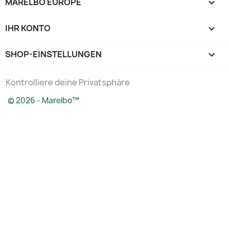
MARELBO EUROPE

IHR KONTO

SHOP-EINSTELLUNGEN
keyboard_arrow_down
Kontrolliere deine Privatsphäre
© 2026 - Marelbo™