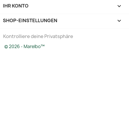
IHR KONTO

SHOP-EINSTELLUNGEN
keyboard_arrow_down
Kontrolliere deine Privatsphäre
© 2026 - Marelbo™