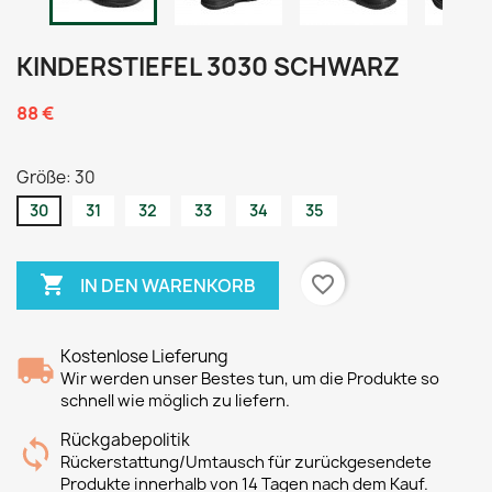
KINDERSTIEFEL 3030 SCHWARZ
88 €
Größe: 30
30
31
32
33
34
35

favorite_border
IN DEN WARENKORB
Kostenlose Lieferung
Wir werden unser Bestes tun, um die Produkte so
schnell wie möglich zu liefern.
Rückgabepolitik
Rückerstattung/Umtausch für zurückgesendete
Produkte innerhalb von 14 Tagen nach dem Kauf.