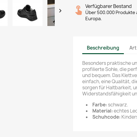
Verfügbarer Bestand

Über 500.000 Produkte a
Europa.
Beschreibung
Art
Besonders praktische u
profilierte Sohle, die per
und bequem. Das Klettve
einfach, eine Qualität, d
sorgen für Haltbarkeit, 
Widerstandsfähigkeit und
Farbe:
schwarz.
Material:
echtes Led
Schuhcode:
Kinder