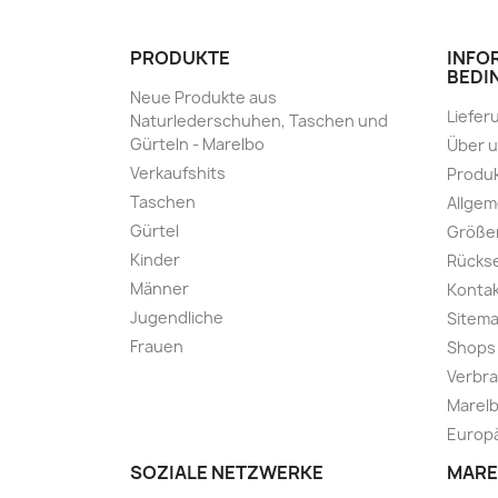
PRODUKTE
INFO
BEDI
Neue Produkte aus
Liefer
Naturlederschuhen, Taschen und
Gürteln - Marelbo
Über 
Verkaufshits
Produk
Taschen
Allge
Gürtel
Größe
Kinder
Rücks
Männer
Kontak
Jugendliche
Sitem
Frauen
Shops
Verbra
Marelb
Europä
SOZIALE NETZWERKE
MARE