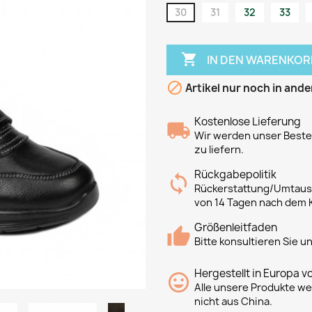
30
31
32
33

IN DEN WARENKOR

Artikel nur noch in ande
Kostenlose Lieferung
Wir werden unser Bestes
zu liefern.
Rückgabepolitik
Rückerstattung/Umtausc
von 14 Tagen nach dem 
Größenleitfaden
Bitte konsultieren Sie 
Hergestellt in Europa v
Alle unsere Produkte we
nicht aus China.