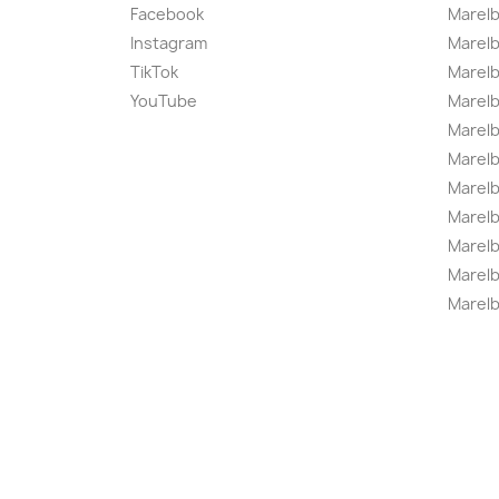
Facebook
Marel
Instagram
Marelb
TikTok
Marel
YouTube
Marelb
Marelb
Marel
Marel
Marelbo
Marelb
Marel
Marelb