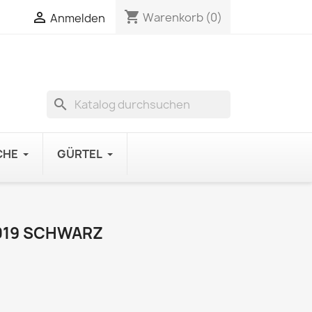
shopping_cart

Warenkorb
(0)
Anmelden
search
CHE
GÜRTEL
019 SCHWARZ