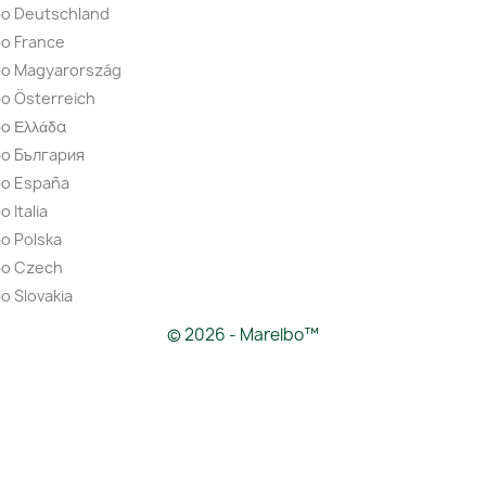
bo Deutschland
o France
bo Magyarország
o Österreich
o Ελλάδα
bo България
bo España
 Italia
o Polska
bo Czech
o Slovakia
© 2026 - Marelbo™