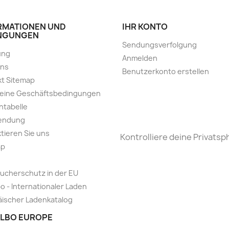
RMATIONEN UND
IHR KONTO
NGUNGEN
Sendungsverfolgung
ung
Anmelden
uns
Benutzerkonto erstellen
t Sitemap
meine Geschäftsbedingungen
ntabelle
endung
tieren Sie uns
Kontrolliere deine Privatsp
ap
ucherschutz in der EU
o - Internationaler Laden
ischer Ladenkatalog
LBO EUROPE