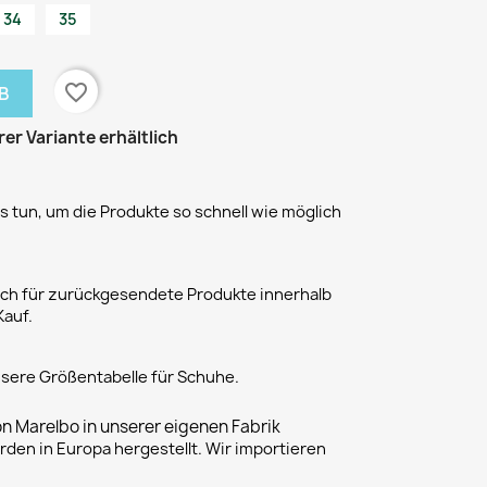
34
35
favorite_border
B
rer Variante erhältlich
 tun, um die Produkte so schnell wie möglich
h für zurückgesendete Produkte innerhalb
Kauf.
unsere Größentabelle für Schuhe.
on Marelbo in unserer eigenen Fabrik
rden in Europa hergestellt. Wir importieren