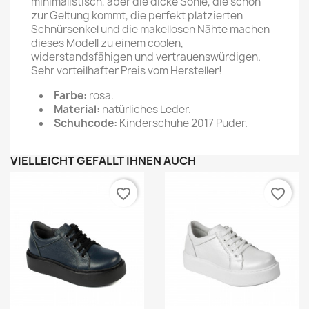
minimalistisch, aber die dicke Sohle, die schön
zur Geltung kommt, die perfekt platzierten
Schnürsenkel und die makellosen Nähte machen
dieses Modell zu einem coolen,
widerstandsfähigen und vertrauenswürdigen.
Sehr vorteilhafter Preis vom Hersteller!
Farbe:
rosa.
Material:
natürliches Leder.
Schuhcode:
Kinderschuhe 2017 Puder.
VIELLEICHT GEFÄLLT IHNEN AUCH
favorite_border
favorite_border