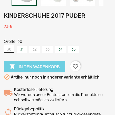
KINDERSCHUHE 2017 PUDER
73 €
Größe: 30
30
31
32
33
34
35

favorite_border
IN DEN WARENKORB

Artikel nur noch in anderer Variante erhältlich
Kostenlose Lieferung
Wir werden unser Bestes tun, um die Produkte so
schnell wie möglich zu liefern.
Rückgabepolitik
Rückerstattung/Umtausch für zurückgesendete