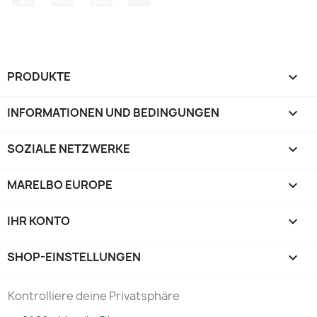
PRODUKTE

INFORMATIONEN UND BEDINGUNGEN

SOZIALE NETZWERKE

MARELBO EUROPE

IHR KONTO

SHOP-EINSTELLUNGEN
keyboard_arrow_down
Kontrolliere deine Privatsphäre