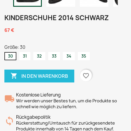
KINDERSCHUHE 2014 SCHWARZ
67 €
Größe: 30
30
31
32
33
34
35

favorite_border
IN DEN WARENKORB
Kostenlose Lieferung
Wir werden unser Bestes tun, um die Produkte so
schnell wie möglich zu liefern.
Rückgabepolitik
Rückerstattung/Umtausch für zurückgesendete
Produkte innerhalb von 14 Tagen nach dem Kauf.