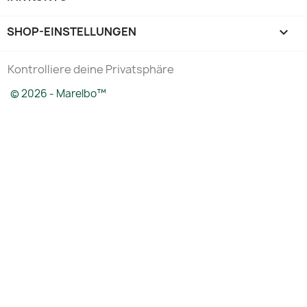
SHOP-EINSTELLUNGEN
keyboard_arrow_down
Kontrolliere deine Privatsphäre
© 2026 - Marelbo™