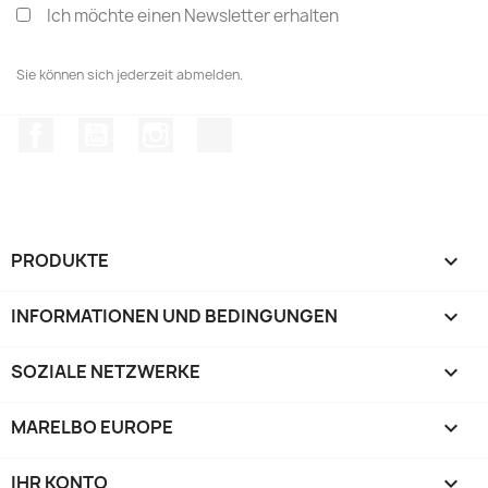
Ich möchte einen Newsletter erhalten
Sie können sich jederzeit abmelden.
Facebook
YouTube
Instagram
TikTok
PRODUKTE

INFORMATIONEN UND BEDINGUNGEN

SOZIALE NETZWERKE

MARELBO EUROPE

IHR KONTO
