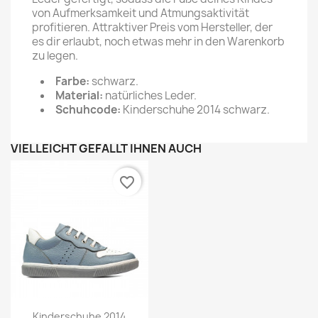
von Aufmerksamkeit und Atmungsaktivität
profitieren. Attraktiver Preis vom Hersteller, der
es dir erlaubt, noch etwas mehr in den Warenkorb
zu legen.
Farbe:
schwarz.
Material:
natürliches Leder.
Schuhcode:
Kinderschuhe 2014 schwarz.
VIELLEICHT GEFÄLLT IHNEN AUCH
favorite_border
Kinderschuhe 2014