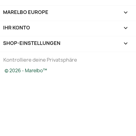
MARELBO EUROPE

IHR KONTO

SHOP-EINSTELLUNGEN
keyboard_arrow_down
Kontrolliere deine Privatsphäre
© 2026 - Marelbo™