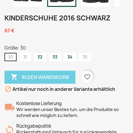
KINDERSCHUHE 2016 SCHWARZ
67 €
Größe: 30
30
31
32
33
34
35

favorite_border
IN DEN WARENKORB

Artikel nur noch in anderer Variante erhältlich
Kostenlose Lieferung
Wir werden unser Bestes tun, um die Produkte so
schnell wie möglich zu liefern.
Rückgabepolitik
Rückerstattung/Umtausch für zurückgesendete