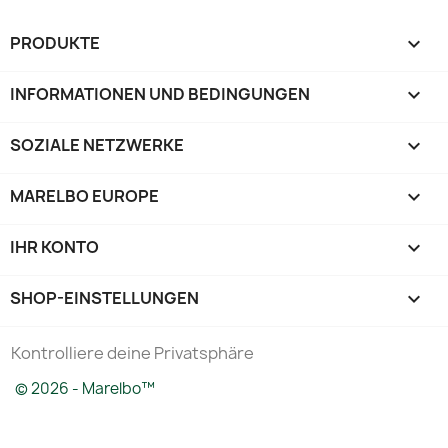
PRODUKTE

INFORMATIONEN UND BEDINGUNGEN

SOZIALE NETZWERKE

MARELBO EUROPE

IHR KONTO

SHOP-EINSTELLUNGEN
keyboard_arrow_down
Kontrolliere deine Privatsphäre
© 2026 - Marelbo™