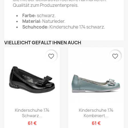
Qualität zum Produzentenpreis.
Farbe:
schwarz.
Material:
Naturleder.
Schuhcode:
Kinderschuhe 174 schwarz.
VIELLEICHT GEFÄLLT IHNEN AUCH
favorite_border
favorite_border
Kinderschuhe 174
Kinderschuhe 174
Schwarz...
Kombiniert...
61 €
61 €