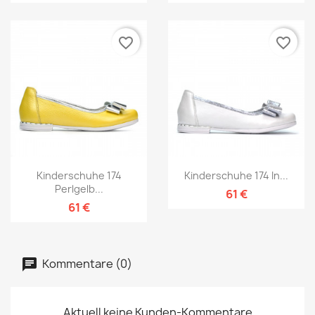
favorite_border
favorite_border
Kinderschuhe 174
Kinderschuhe 174 In...
Perlgelb...
61 €
61 €
Kommentare (0)
Aktuell keine Kunden-Kommentare