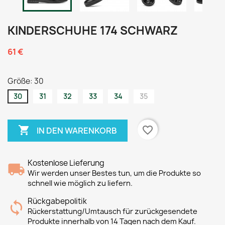
KINDERSCHUHE 174 SCHWARZ
61 €
Größe: 30
30
31
32
33
34
35

favorite_border
IN DEN WARENKORB
Kostenlose Lieferung
Wir werden unser Bestes tun, um die Produkte so
schnell wie möglich zu liefern.
Rückgabepolitik
Rückerstattung/Umtausch für zurückgesendete
Produkte innerhalb von 14 Tagen nach dem Kauf.