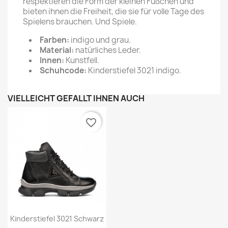
respektieren die Form der kleinen Füßchen und
bieten ihnen die Freiheit, die sie für volle Tage des
Spielens brauchen. Und Spiele.
Farben:
indigo und grau.
Material:
natürliches Leder.
Innen:
Kunstfell.
Schuhcode:
Kinderstiefel 3021 indigo.
VIELLEICHT GEFÄLLT IHNEN AUCH
favorite_border
Kinderstiefel 3021 Schwarz