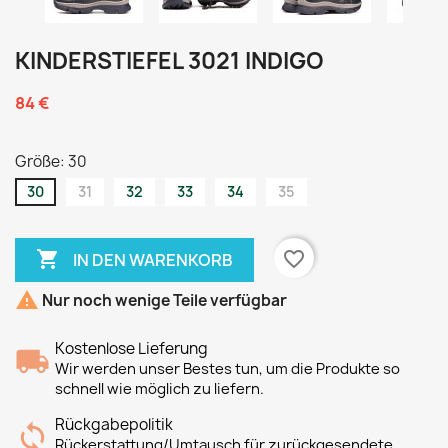
KINDERSTIEFEL 3021 INDIGO
84 €
Größe: 30
30
31
32
33
34
35

favorite_border
IN DEN WARENKORB

Nur noch wenige Teile verfügbar
Kostenlose Lieferung
Wir werden unser Bestes tun, um die Produkte so
schnell wie möglich zu liefern.
Rückgabepolitik
Rückerstattung/Umtausch für zurückgesendete