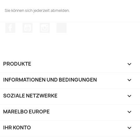
Sie können sich jederzeit abmelden.
Facebook
YouTube
Instagram
TikTok
PRODUKTE

INFORMATIONEN UND BEDINGUNGEN

SOZIALE NETZWERKE

MARELBO EUROPE

IHR KONTO
