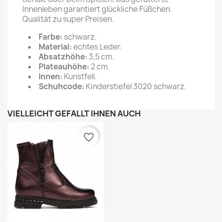
Innenleben garantiert glückliche Füßchen.
Qualität zu super Preisen.
Farbe:
schwarz.
Material:
echtes Leder.
Absatzhöhe:
3,5 cm.
Plateauhöhe:
2 cm.
Innen:
Kunstfell.
Schuhcode:
Kinderstiefel 3020 schwarz.
VIELLEICHT GEFÄLLT IHNEN AUCH
favorite_border