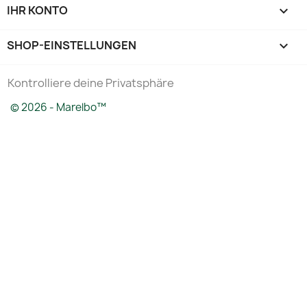
IHR KONTO

SHOP-EINSTELLUNGEN
keyboard_arrow_down
Kontrolliere deine Privatsphäre
© 2026 - Marelbo™