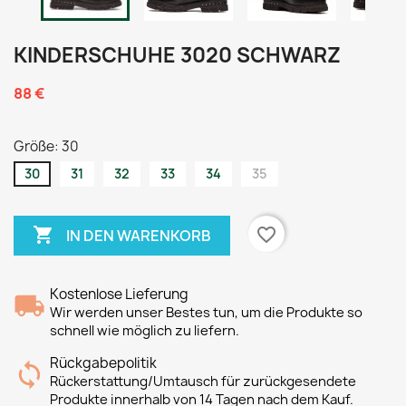
KINDERSCHUHE 3020 SCHWARZ
88 €
Größe: 30
30
31
32
33
34
35

favorite_border
IN DEN WARENKORB
Kostenlose Lieferung
Wir werden unser Bestes tun, um die Produkte so
schnell wie möglich zu liefern.
Rückgabepolitik
Rückerstattung/Umtausch für zurückgesendete
Produkte innerhalb von 14 Tagen nach dem Kauf.