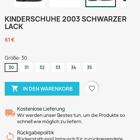
KINDERSCHUHE 2003 SCHWARZER
LACK
61 €
Größe: 30
30
31
32
33
34
35

favorite_border
IN DEN WARENKORB
Kostenlose Lieferung
Wir werden unser Bestes tun, um die Produkte so
schnell wie möglich zu liefern.
Rückgabepolitik
Rückerstattung/Umtausch für zurückgesendete