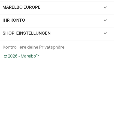
MARELBO EUROPE

IHR KONTO

SHOP-EINSTELLUNGEN
keyboard_arrow_down
Kontrolliere deine Privatsphäre
© 2026 - Marelbo™