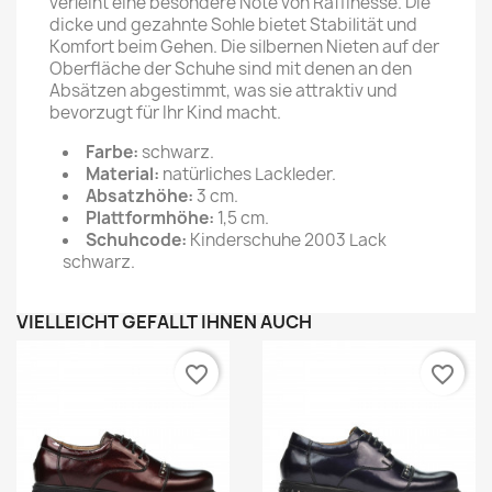
verleiht eine besondere Note von Raffinesse. Die
dicke und gezahnte Sohle bietet Stabilität und
Komfort beim Gehen. Die silbernen Nieten auf der
Oberfläche der Schuhe sind mit denen an den
Absätzen abgestimmt, was sie attraktiv und
bevorzugt für Ihr Kind macht.
Farbe:
schwarz.
Material:
natürliches Lackleder.
Absatzhöhe:
3 cm.
Plattformhöhe:
1,5 cm.
Schuhcode:
Kinderschuhe 2003 Lack
schwarz.
VIELLEICHT GEFÄLLT IHNEN AUCH
favorite_border
favorite_border