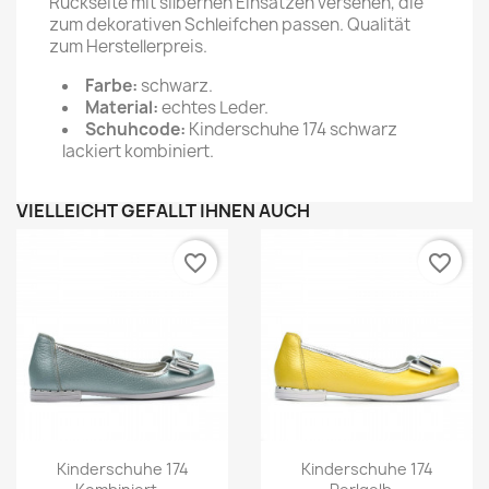
Rückseite mit silbernen Einsätzen versehen, die
zum dekorativen Schleifchen passen. Qualität
zum Herstellerpreis.
Farbe:
schwarz.
Material:
echtes Leder.
Schuhcode:
Kinderschuhe 174 schwarz
lackiert kombiniert.
VIELLEICHT GEFÄLLT IHNEN AUCH
favorite_border
favorite_border
Kinderschuhe 174
Kinderschuhe 174