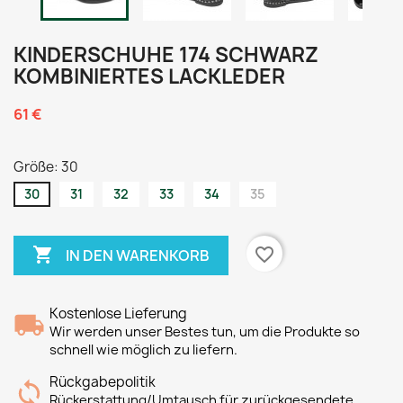
KINDERSCHUHE 174 SCHWARZ
KOMBINIERTES LACKLEDER
61 €
Größe: 30
30
31
32
33
34
35

favorite_border
IN DEN WARENKORB
Kostenlose Lieferung
Wir werden unser Bestes tun, um die Produkte so
schnell wie möglich zu liefern.
Rückgabepolitik
Rückerstattung/Umtausch für zurückgesendete