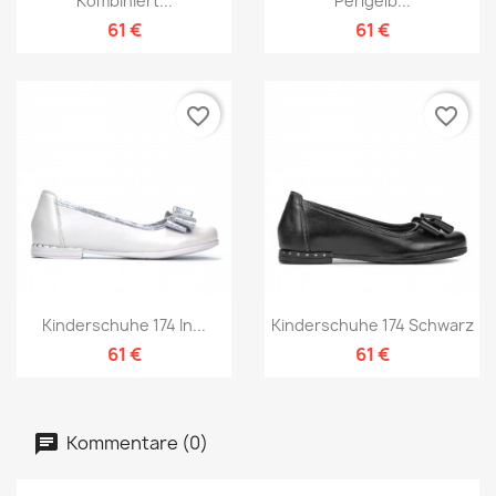
Kombiniert...
Perlgelb...
61 €
61 €
favorite_border
favorite_border
Kinderschuhe 174 In...
Kinderschuhe 174 Schwarz
61 €
61 €
Kommentare (0)