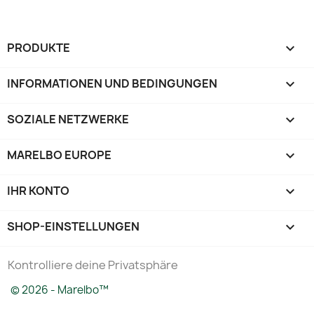
PRODUKTE

INFORMATIONEN UND BEDINGUNGEN

SOZIALE NETZWERKE

MARELBO EUROPE

IHR KONTO

SHOP-EINSTELLUNGEN
keyboard_arrow_down
Kontrolliere deine Privatsphäre
© 2026 - Marelbo™