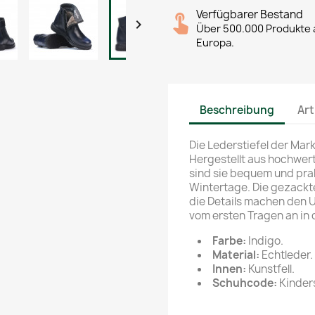
Verfügbarer Bestand

Über 500.000 Produkte a
Europa.
Beschreibung
Art
Die Lederstiefel der Mar
Hergestellt aus hochwert
sind sie bequem und prak
Wintertage. Die gezackte
die Details machen den Un
vom ersten Tragen an in d
Farbe:
Indigo.
Material:
Echtleder.
Innen:
Kunstfell.
Schuhcode:
Kinders