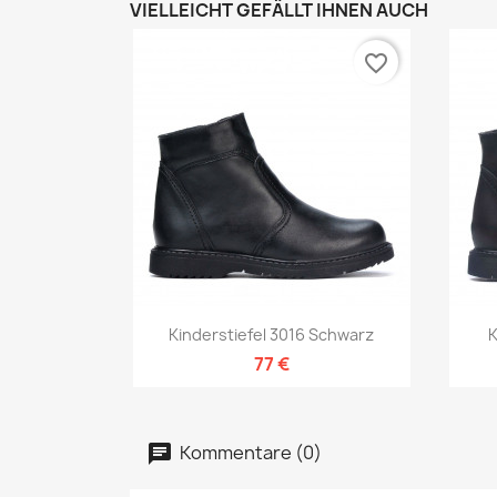
VIELLEICHT GEFÄLLT IHNEN AUCH
favorite_border
Vorschau

Kinderstiefel 3016 Schwarz
K
77 €
Kommentare (0)