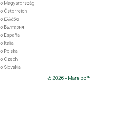
bo Magyarország
o Österreich
o Ελλάδα
bo България
bo España
 Italia
o Polska
bo Czech
o Slovakia
© 2026 - Marelbo™