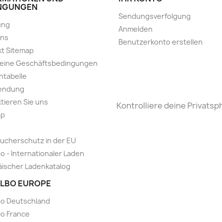
NGUNGEN
Sendungsverfolgung
ung
Anmelden
uns
Benutzerkonto erstellen
t Sitemap
meine Geschäftsbedingungen
ntabelle
endung
tieren Sie uns
Kontrolliere deine Privatsp
ap
ucherschutz in der EU
o - Internationaler Laden
ischer Ladenkatalog
LBO EUROPE
bo Deutschland
o France