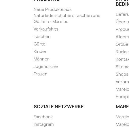
BEDI
Neue Produkte aus
Liefer
Naturlederschuhen, Taschen und
Gürteln - Marelbo
Über 
Verkaufshits
Produk
Taschen
Allge
Gürtel
Größe
Kinder
Rücks
Männer
Kontak
Jugendliche
Sitem
Frauen
Shops
Verbra
Marelb
Europä
SOZIALE NETZWERKE
MARE
Facebook
Marel
Instagram
Marelb