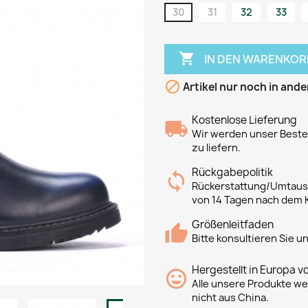
30
31
32
33

IN DEN WARENKOR

Artikel nur noch in ande
Kostenlose Lieferung
Wir werden unser Bestes
zu liefern.
Rückgabepolitik
Rückerstattung/Umtausc
von 14 Tagen nach dem 
Größenleitfaden
Bitte konsultieren Sie 
Hergestellt in Europa v
Alle unsere Produkte we
nicht aus China.