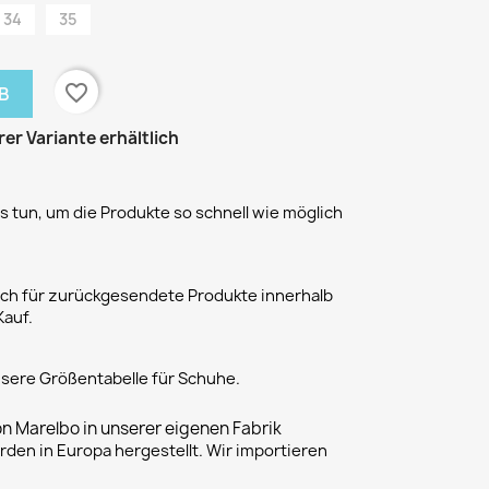
34
35
favorite_border
B
rer Variante erhältlich
 tun, um die Produkte so schnell wie möglich
h für zurückgesendete Produkte innerhalb
Kauf.
unsere Größentabelle für Schuhe.
on Marelbo in unserer eigenen Fabrik
rden in Europa hergestellt. Wir importieren