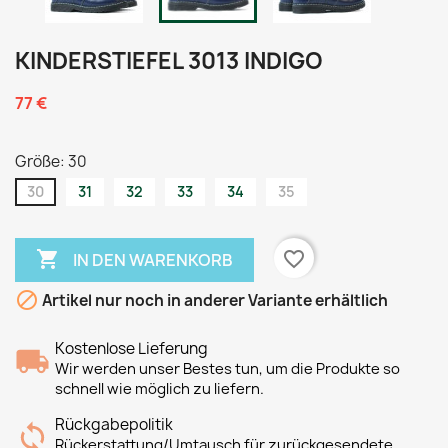
KINDERSTIEFEL 3013 INDIGO
77 €
Größe: 30
30
31
32
33
34
35

favorite_border
IN DEN WARENKORB

Artikel nur noch in anderer Variante erhältlich
Kostenlose Lieferung
Wir werden unser Bestes tun, um die Produkte so
schnell wie möglich zu liefern.
Rückgabepolitik
Rückerstattung/Umtausch für zurückgesendete