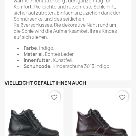
warme Innenfutter sorgt den ganzen Tag für
Komfort. Die leichte und rutschfeste Sohle hilft,
sicher aufzutreten. Einfach anzuziehen dank der
Schnürsenkel und des seitlichen
Reißverschlusses. Die dekorative Naht rund um
die Sohle wird die Aufmerksamkeit Ihres Kindes
auf sich ziehen.
Farbe:
Indigo.
Material:
Echtes Leder.
Innenfutter:
Kunstfell.
Schuhcode:
Kinderschuhe 3013 Indigo.
VIELLEICHT GEFÄLLT IHNEN AUCH
favorite_border
favorite_border