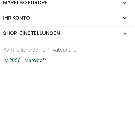
MARELBO EUROPE

IHR KONTO

SHOP-EINSTELLUNGEN
keyboard_arrow_down
Kontrolliere deine Privatsphäre
© 2026 - Marelbo™