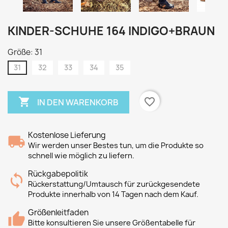
KINDER-SCHUHE 164 INDIGO+BRAUN
Größe: 31
31
32
33
34
35

favorite_border
IN DEN WARENKORB
Kostenlose Lieferung
Wir werden unser Bestes tun, um die Produkte so
schnell wie möglich zu liefern.
Rückgabepolitik
Rückerstattung/Umtausch für zurückgesendete
Produkte innerhalb von 14 Tagen nach dem Kauf.
Größenleitfaden
Bitte konsultieren Sie unsere Größentabelle für