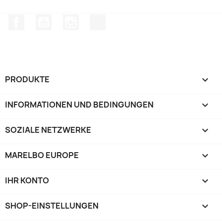
Facebook
YouTube
Instagram
TikTok
PRODUKTE

INFORMATIONEN UND BEDINGUNGEN

SOZIALE NETZWERKE

MARELBO EUROPE

IHR KONTO

SHOP-EINSTELLUNGEN
keyboard_arrow_down