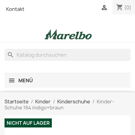
shopping_cart

(0)
Kontakt
search
MENÜ
Startseite
Kinder
Kinderschuhe
Kinder-
Schuhe 164 indigo+braun
NICHT AUF LAGER