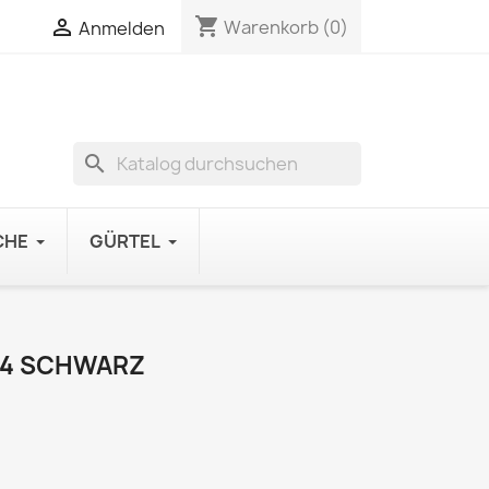
shopping_cart

Warenkorb
(0)
Anmelden
search
CHE
GÜRTEL
64 SCHWARZ