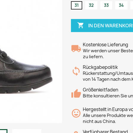
31
32
33
34

IN DEN WARENKOR
Kostenlose Lieferung
Wir werden unser Bestes
zu liefern.
Rückgabepolitik
Rückerstattung/Umtausc
von 14 Tagen nach dem 
Größenleitfaden
Bitte konsultieren Sie 
Hergestellt in Europa v
Alle unsere Produkte we
nicht aus China.
Verfügbarer Bestand