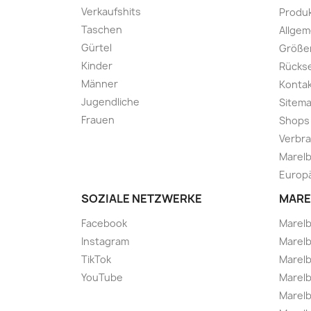
Verkaufshits
Produk
Taschen
Allge
Gürtel
Größe
Kinder
Rücks
Männer
Kontak
Jugendliche
Sitem
Frauen
Shops
Verbra
Marelb
Europä
SOZIALE NETZWERKE
MARE
Facebook
Marel
Instagram
Marelb
TikTok
Marel
YouTube
Marelb
Marelb