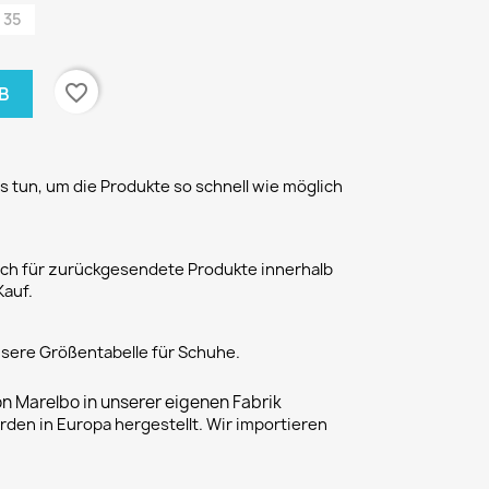
35
favorite_border
B
 tun, um die Produkte so schnell wie möglich
h für zurückgesendete Produkte innerhalb
Kauf.
unsere Größentabelle für Schuhe.
on Marelbo in unserer eigenen Fabrik
rden in Europa hergestellt. Wir importieren