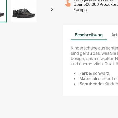
Über 500.000 Produkte a

Europa.
Beschreibung
Art
Kinderschuhe aus echtem
sind genau das, was Sie
Design, das mit weißen N
und unersetzlich. Qualitä
Farbe:
schwarz.
Material:
echtes Led
Schuhcode:
Kinder