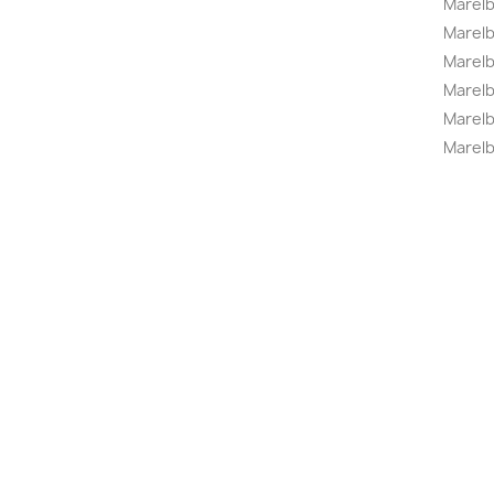
Marel
Marel
Marelbo
Marelb
Marel
Marelb