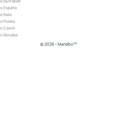
bo България
bo España
 Italia
o Polska
bo Czech
o Slovakia
© 2026 - Marelbo™