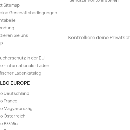
Benutzerkonto erstellen
t Sitemap
meine Geschäftsbedingungen
ntabelle
endung
tieren Sie uns
Kontrolliere deine Privatsp
ap
ucherschutz in der EU
o - Internationaler Laden
ischer Ladenkatalog
LBO EUROPE
bo Deutschland
o France
bo Magyarország
o Österreich
o Ελλάδα