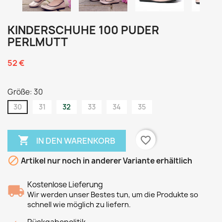
KINDERSCHUHE 100 PUDER
PERLMUTT
52 €
Größe: 30
30
31
32
33
34
35

favorite_border
IN DEN WARENKORB

Artikel nur noch in anderer Variante erhältlich
Kostenlose Lieferung
Wir werden unser Bestes tun, um die Produkte so
schnell wie möglich zu liefern.