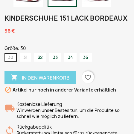
KINDERSCHUHE 151 LACK BORDEAUX
56 €
Größe: 30
30
31
32
33
34
35

favorite_border
IN DEN WARENKORB

Artikel nur noch in anderer Variante erhältlich
Kostenlose Lieferung
Wir werden unser Bestes tun, um die Produkte so
schnell wie möglich zu liefern.
Rückgabepolitik
Rückerstattung/Umtausch für zurückgesendete