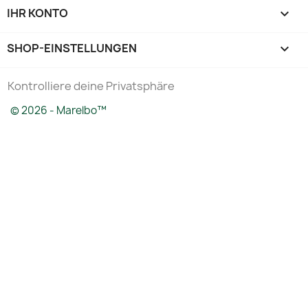
IHR KONTO

SHOP-EINSTELLUNGEN
keyboard_arrow_down
Kontrolliere deine Privatsphäre
© 2026 - Marelbo™