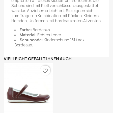
empfehlen wir dieses Modell für Ihre Tochter. Die
Schuhe sind mit Klettverschlüssen ausgestattet,
was das Anziehen erleichtert. Sie eignen sich
zum Tragen in Kombination mit Röcken, Kleidern,
Hemden, Uniformen mit bordeauxroten Akzenten.
Farbe:
Bordeaux.
Material:
Echtes Leder.
Schuhcode:
Kinderschuhe 151 Lack
Bordeaux.
VIELLEICHT GEFÄLLT IHNEN AUCH
favorite_border