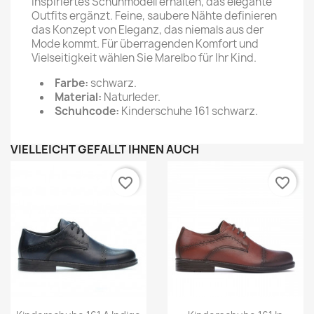
inspiriertes Schuhmodell erhalten, das elegante
Outfits ergänzt. Feine, saubere Nähte definieren
das Konzept von Eleganz, das niemals aus der
Mode kommt. Für überragenden Komfort und
Vielseitigkeit wählen Sie Marelbo für Ihr Kind.
Farbe:
schwarz.
Material:
Naturleder.
Schuhcode:
Kinderschuhe 161 schwarz.
VIELLEICHT GEFÄLLT IHNEN AUCH
favorite_border
favorite_border