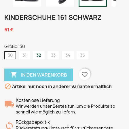
KINDERSCHUHE 161 SCHWARZ
61 €
Größe: 30
30
31
32
33
34
35

favorite_border
IN DEN WARENKORB

Artikel nur noch in anderer Variante erhältlich
Kostenlose Lieferung
Wir werden unser Bestes tun, um die Produkte so
schnell wie möglich zu liefern.
Rückgabepolitik
Rückerstattung/Umtausch für zurückgesendete