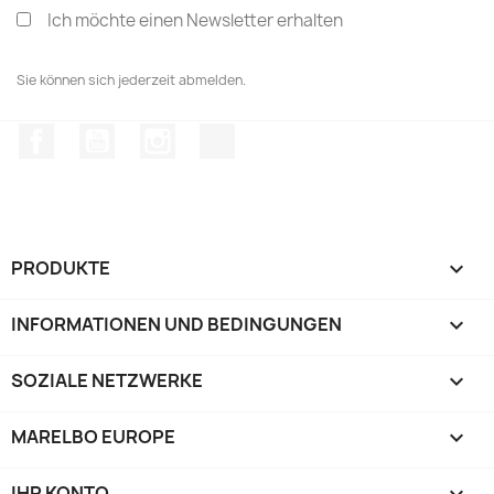
Ich möchte einen Newsletter erhalten
Sie können sich jederzeit abmelden.
Facebook
YouTube
Instagram
TikTok
PRODUKTE

INFORMATIONEN UND BEDINGUNGEN

SOZIALE NETZWERKE

MARELBO EUROPE

IHR KONTO