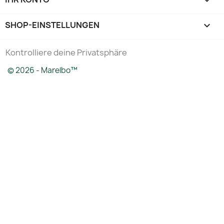

SHOP-EINSTELLUNGEN
keyboard_arrow_down
Kontrolliere deine Privatsphäre
© 2026 - Marelbo™